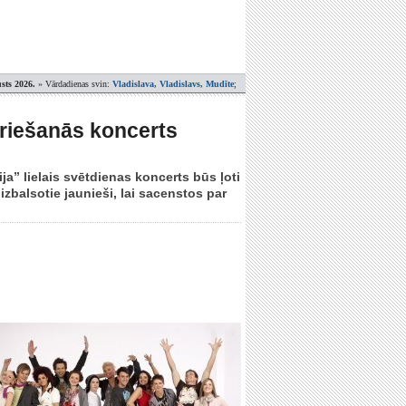
sts 2026.
» Vārdadienas svin:
Vladislava, Vladislavs, Mudīte
;
riešanās koncerts
ja” lielais svētdienas koncerts būs ļoti
 izbalsotie jaunieši, lai sacenstos par