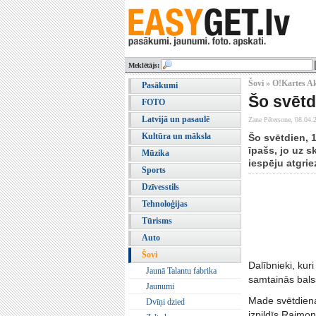
Meklētājs:
Šovi » O!Kartes A
Pasākumi
Šo svētd
FOTO
Latvijā un pasaulē
Zane Pētersone,
08.04.
Kultūra un māksla
Šo svētdien, 1
īpašs, jo uz s
Mūzika
iespēju atgrie
Sports
Dzīvesstils
Tehnoloģijas
Tūrisms
Auto
Šovi
Dalībnieki, kur
Jaunā Talantu fabrika
samtainās bals
Jaunumi
Made svētdiena
Dvīņi dzied
izpildīs Raimo