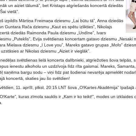
nāk un aiziet tālumā”, bet Kristaps atgriešanās koncertā dziedās
Šai vietā”.
ņš izpildīs Mārtiņa Freimaņa dziesmu „Lai būtu tā”, Anna dziedās
n Guntara Rača dziesmu „Kaut es spētu izlikties”, Nikolajs
certā dziedās Raimonda Paula dziesmu „Undīne”, Ivars
ziesmu „Puteklis”, Evija svētdienas koncertam gatavo dziesmu „Nesaki 
ara Mielava dziesmu „I Love you”, Mareks gatavo grupas „Mofo” dzies
ā uzstāsies ar Nikolas dziesmu „Aiziet ir vieglāk”.
edēļas svētdienas lielā koncerta dalībnieki, atgriežoties šova telpās, s
slepus ienestu alkoholu un uzdzīvoja līdz rīta gaismai. Mareks, Samanta,
ļ saņēma bargu sodu – viņi līdz pat šodienai nevarēja apmeklēt nodarb
ajā koncertā, skaties jau šo svētdien!
ētdien, 11. aprīlī, plkst. 20:15 LNT šova „O!Kartes Akadēmija” īpašajā
O!Karte”, kuras zīmola sauklis ir „Kam ir ko teikt!”, modes un izklaides
a.