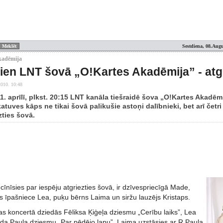
Sestdiena, 08.Augu
kadēmija
ien LNT šovā „O!Kartes Akadēmija” - atg
2010. 10:48
1. aprīlī, plkst. 20:15 LNT kanāla tiešraidē šova „O!Kartes Akadēmi
katuves kāps ne tikai šovā palikušie astoņi dalībnieki, bet arī četri
zties šovā.
i cīnīsies par iespēju atgriezties šovā, ir dzīvespriecīgā Made,
s īpašniece Lea, puķu bērns Laima un siržu lauzējs Kristaps.
s koncertā dziedās Fēliksa Ķiģeļa dziesmu „Cerību laiks”, Lea
nda Paula dziesmu „Par pēdējo lapu”, Laima uzstāsies ar R.Paula