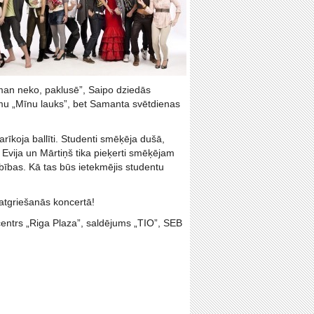
man neko, paklusē”, Saipo dziedās
mu „Mīnu lauks”, bet Samanta svētdienas
arīkoja ballīti. Studenti smēķēja dušā,
 Evija un Mārtiņš tika pieķerti smēķējam
ības. Kā tas būs ietekmējis studentu
 atgriešanās koncertā!
 centrs „Riga Plaza”, saldējums „TIO”, SEB