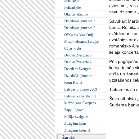
Zelta ķepa
dziesmu „ Viss 
Pelnrušķīte
savu dziesmu „
Okartes skatuve
Savukārt Mārti
Dziedošās ģimenes 3
Laura Reinika u
Dziedošās ģimenes 2
svētdienas kon
O!Kartes Akadēmija
uzstāsies ar d
Mazo dziesmas Latvijai
romantisko Ain
Cīņas klubs
lielajā koncert
Dejo ar Zvaigzni 3
Pēc pagājušās n
Dejo ar Zvaigzni 2
lietoja telpās 
Dziedi ar Zvaigzni
dušā un šonedē
Dziedošās ģimenes
uzstāšanos liel
Koru Kari 2
Tiekamies šo sv
Latvijas princese 2009
Latvijas Zelta talanti 2
Šovu atbalsta „
Mežonīgais Skrējiens
Studenta bank
Sapņu līgava
Rallija Zvaigzne
Zvaigžņu lietus
Zvaigžņu lietus II
Žurnāli