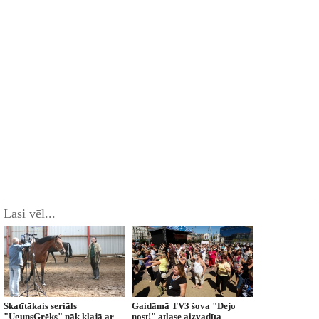
Lasi vēl...
Skatītākais seriāls
Gaidāmā TV3 šova "Dejo
"UgunsGrēks" nāk klajā ar
nost!" atlase aizvadīta