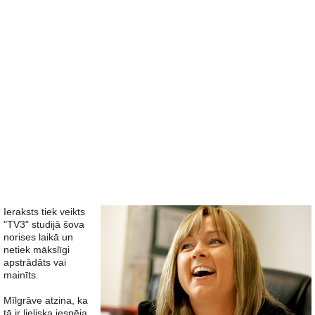
Ieraksts tiek veikts
"TV3" studijā šova
norises laikā un
netiek mākslīgi
apstrādāts vai
mainīts.
Mīlgrāve atzina, ka
tā ir lieliska iespēja