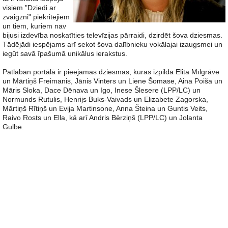
visiem "Dziedi ar
zvaigzni" piekritējiem
un tiem, kuriem nav
bijusi izdevība noskatīties televīzijas pārraidi, dzirdēt šova dziesmas.
Tādējādi iespējams arī sekot šova dalībnieku vokālajai izaugsmei un
iegūt savā īpašumā unikālus ierakstus.
Patlaban portālā ir pieejamas dziesmas, kuras izpilda Elita Mīlgrāve
un Mārtiņš Freimanis, Jānis Vinters un Liene Šomase, Aina Poiša un
Māris Sloka, Dace Dēnava un Igo, Inese Šlesere (LPP/LC) un
Normunds Rutulis, Henrijs Buks-Vaivads un Elizabete Zagorska,
Mārtiņš Rītiņš un Evija Martinsone, Anna Šteina un Guntis Veits,
Raivo Rosts un Ella, kā arī Andris Bērziņš (LPP/LC) un Jolanta
Gulbe.