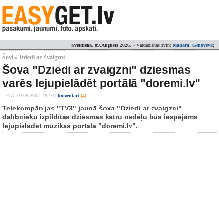
Svētdiena, 09.Augusts 2026.
» Vārdadienas svin:
Madara, Genoveva
;
Šovi » Dziedi ar Zvaigzni
Šova "Dziedi ar zvaigzni" dziesmas
varēs lejupielādēt portālā "doremi.lv"
LETA,
03.09.2007. 18:10
|
komentāri
(4)
Telekompānijas "TV3" jaunā šova "Dziedi ar zvaigzni"
dalībnieku izpildītās dziesmas katru nedēļu būs iespējams
lejupielādēt mūzikas portālā "doremi.lv".