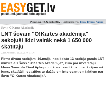
Pirmdiena, 10.Augusts 2026.
» Vārdadienas svin:
Inuta, Brencis, Audris
;
Šovi » O!Kartes Akadēmija
LNT šovam "O!Kartes akadēmija"
sekojuši līdzi vairāk nekā 1 650 000
skatītāju
Zane Pētersone,
28.05.2010. 11:16
Pirms divām nedēļām, 16.maijā, noslēdzās 13 nedēļu garais LNT
muzikālais šovs "O!Kartes Akadēmija", kurā par uzvarētāju
kļuva Samanta Tīna! Apkopojot šova rezultātus, piedāvājam arī
jums, skatītāji, iepazīties ar dažādiem interesantiem faktiem par
šovu "O!Kartes Akadēmija".