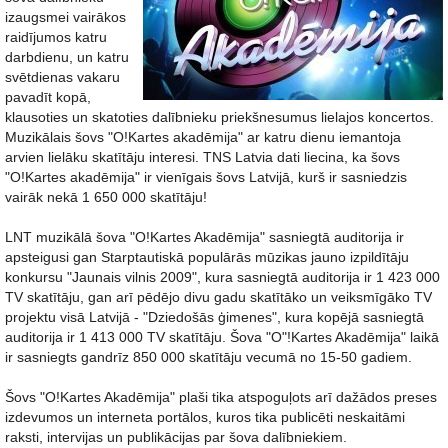
izaugsmei vairākos
raidījumos katru
darbdienu, un katru
svētdienas vakaru
pavadīt kopā,
klausoties un skatoties dalībnieku priekšnesumus lielajos koncertos.
Muzikālais šovs "O!Kartes akadēmija" ar katru dienu iemantoja
arvien lielāku skatītāju interesi. TNS Latvia dati liecina, ka šovs
"O!Kartes akadēmija" ir vienīgais šovs Latvijā, kurš ir sasniedzis
vairāk nekā 1 650 000 skatītāju!
LNT muzikālā šova "O!Kartes Akadēmija" sasniegtā auditorija ir
apsteigusi gan Starptautiskā populārās mūzikas jauno izpildītāju
konkursu "Jaunais vilnis 2009", kura sasniegtā auditorija ir 1 423 000
TV skatītāju, gan arī pēdējo divu gadu skatītāko un veiksmīgāko TV
projektu visā Latvijā - "Dziedošās ģimenes", kura kopējā sasniegtā
auditorija ir 1 413 000 TV skatītāju. Šova "O"!Kartes Akadēmija" laikā
ir sasniegts gandrīz 850 000 skatītāju vecumā no 15-50 gadiem.
Šovs "O!Kartes Akadēmija" plaši tika atspoguļots arī dažādos preses
izdevumos un interneta portālos, kuros tika publicēti neskaitāmi
raksti, intervijas un publikācijas par šova dalībniekiem.