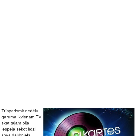
Trīspadsmit nedēļu
garumā ikvienam TV
skatītājam bija
iespēja sekot līdzi
šova dalībnieku