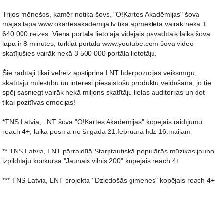
Trijos mēnešos, kamēr notika šovs, "O!Kartes Akadēmijas" šova
mājas lapa www.okartesakademija.lv tika apmeklēta vairāk nekā 1
640 000 reizes. Viena portāla lietotāja vidējais pavadītais laiks šova
lapā ir 8 minūtes, turklāt portālā www.youtube.com šova video
skatījušies vairāk nekā 3 500 000 portāla lietotāju.
Šie rādītāji tikai vēlreiz apstiprina LNT līderpozīcijas veiksmīgu,
skatītāju mīlestību un interesi piesaistošu produktu veidošanā, jo tie
spēj sasniegt vairāk nekā miljons skatītāju lielas auditorijas un dot
tikai pozitīvas emocijas!
*TNS Latvia, LNT šova "O!Kartes Akadēmijas" kopējais raidījumu
reach 4+, laika posmā no šī gada 21.februāra līdz 16.maijam
** TNS Latvia, LNT pārraidītā Starptautiskā populārās mūzikas jauno
izpildītāju konkursa "Jaunais vilnis 200" kopējais reach 4+
*** TNS Latvia, LNT projekta ‘’Dziedošās ģimenes" kopējais reach 4+