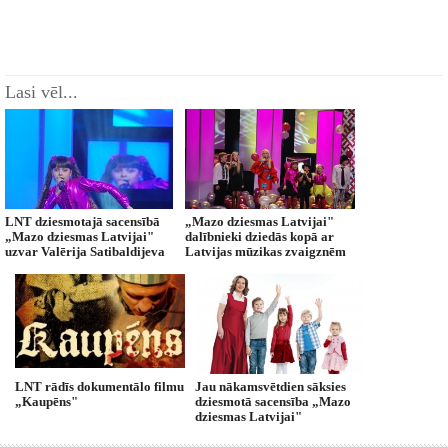
Lasi vēl...
LNT dziesmotajā sacensībā
„Mazo dziesmas Latvijai"
„Mazo dziesmas Latvijai"
dalībnieki dziedās kopā ar
uzvar Valērija Satibaldijeva
Latvijas mūzikas zvaigznēm
LNT rādīs dokumentālo filmu
Jau nākamsvētdien sāksies
„Kaupēns"
dziesmotā sacensība „Mazo
dziesmas Latvijai"