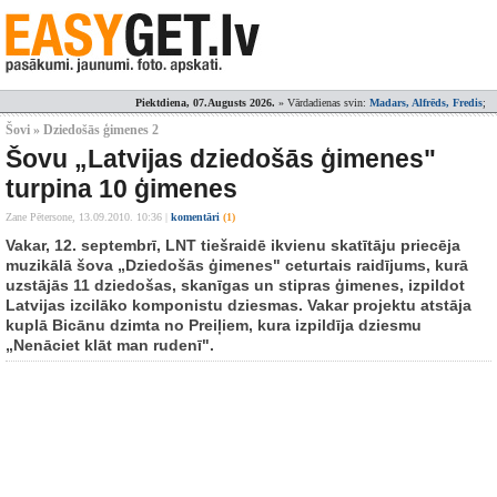
Piektdiena, 07.Augusts 2026.
» Vārdadienas svin:
Madars, Alfrēds, Fredis
;
Šovi » Dziedošās ģimenes 2
Šovu „Latvijas dziedošās ģimenes"
turpina 10 ģimenes
Zane Pētersone,
13.09.2010. 10:36
|
komentāri
(1)
Vakar, 12. septembrī, LNT tiešraidē ikvienu skatītāju priecēja
muzikālā šova „Dziedošās ģimenes" ceturtais raidījums, kurā
uzstājās 11 dziedošas, skanīgas un stipras ģimenes, izpildot
Latvijas izcilāko komponistu dziesmas. Vakar projektu atstāja
kuplā Bicānu dzimta no Preiļiem, kura izpildīja dziesmu
„Nenāciet klāt man rudenī".