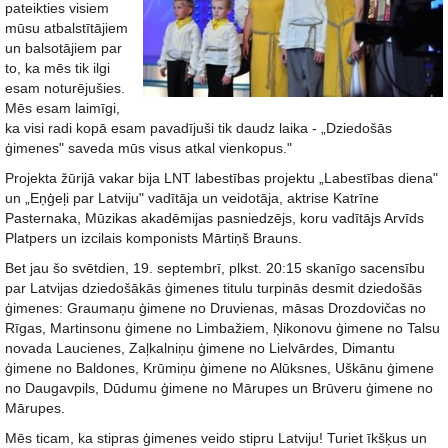
pateikties visiem
mūsu atbalstītājiem
un balsotājiem par
to, ka mēs tik ilgi
esam noturējušies.
Mēs esam laimīgi,
ka visi radi kopā esam pavadījuši tik daudz laika - „Dziedošās
ģimenes" saveda mūs visus atkal vienkopus."
Projekta žūrijā vakar bija LNT labestības projektu „Labestības diena"
un „Eņģeļi par Latviju" vadītāja un veidotāja, aktrise Katrīne
Pasternaka, Mūzikas akadēmijas pasniedzējs, koru vadītājs Arvīds
Platpers un izcilais komponists Mārtiņš Brauns.
Bet jau šo svētdien, 19. septembrī, plkst. 20:15 skanīgo sacensību
par Latvijas dziedošākās ģimenes titulu turpinās desmit dziedošās
ģimenes: Graumaņu ģimene no Druvienas, māsas Drozdovičas no
Rīgas, Martinsonu ģimene no Limbažiem, Ņikonovu ģimene no Talsu
novada Laucienes, Zaļkalniņu ģimene no Lielvārdes, Dimantu
ģimene no Baldones, Krūmiņu ģimene no Alūksnes, Uškānu ģimene
no Daugavpils, Dūdumu ģimene no Mārupes un Brūveru ģimene no
Mārupes.
Mēs ticam, ka stipras ģimenes veido stipru Latviju! Turiet īkšķus un