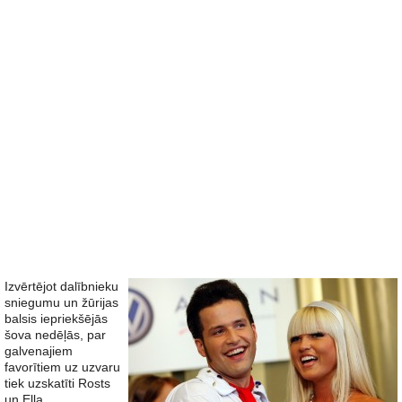
Izvērtējot dalībnieku
sniegumu un žūrijas
balsis iepriekšējās
šova nedēļās, par
galvenajiem
favorītiem uz uzvaru
tiek uzskatīti Rosts
un Ella.