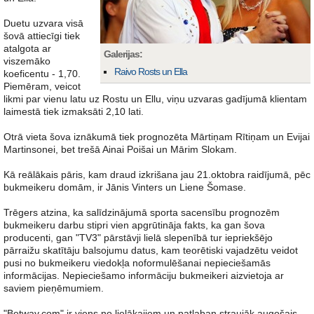
Duetu uzvara visā
šovā attiecīgi tiek
atalgota ar
Galerijas:
viszemāko
Raivo Rosts un Ella
koeficentu - 1,70.
Piemēram, veicot
likmi par vienu latu uz Rostu un Ellu, viņu uzvaras gadījumā klientam
laimestā tiek izmaksāti 2,10 lati.
Otrā vieta šova iznākumā tiek prognozēta Mārtiņam Rītiņam un Evijai
Martinsonei, bet trešā Ainai Poišai un Mārim Slokam.
Kā reālākais pāris, kam draud izkrišana jau 21.oktobra raidījumā, pēc
bukmeikeru domām, ir Jānis Vinters un Liene Šomase.
Trēgers atzina, ka salīdzinājumā sporta sacensību prognozēm
bukmeikeru darbu stipri vien apgrūtināja fakts, ka gan šova
producenti, gan "TV3" pārstāvji lielā slepenībā tur iepriekšējo
pārraižu skatītāju balsojumu datus, kam teorētiski vajadzētu veidot
pusi no bukmeikeru viedokļa noformulēšanai nepieciešamās
informācijas. Nepieciešamo informāciju bukmeikeri aizvietoja ar
saviem pieņēmumiem.
"Betway.com" ir viens no lielākajiem un patlaban straujāk augošais