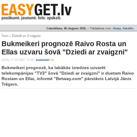
Ceturtdiena, 06.Augusts 2026.
» Vārdadienas svin:
Aisma, Askolds
;
Šovi » Dziedi ar Zvaigzni
Bukmeikeri prognozē Raivo Rosta un
Ellas uzvaru šovā "Dziedi ar zvaigzni"
LETA,
17.10.2007. 17:30
|
komentāri
(3)
Bukmeikeri prognozē, ka labākās izredzes uzvarēt
telekompānijas "TV3" šovā "Dziedi ar zvaigzni" ir duetam Raivo
Rostam un Ellai, informē "Betway.com" pārstāvis Latvijā Jānis
Trēgers.