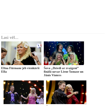
Lasi vēl...
Elīna Fūrmane jeb vienkārši
Šova „Dziedi ar zvaigzni”
Ella
finālā uzvar Liene Šomase un
Jānis Vinters