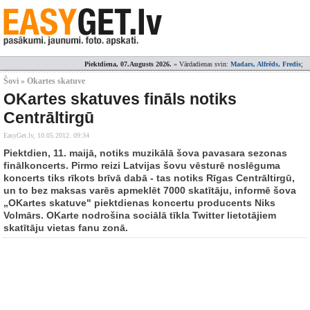
Piektdiena, 07.Augusts 2026.
» Vārdadienas svin:
Madars, Alfrēds, Fredis
;
Šovi » Okartes skatuve
OKartes skatuves fināls notiks
Centrāltirgū
EasyGet.lv,
10.05.2012. 09:34
Piektdien, 11. maijā, notiks muzikālā šova pavasara sezonas
finālkoncerts. Pirmo reizi Latvijas šovu vēsturē noslēguma
koncerts tiks rīkots brīvā dabā - tas notiks Rīgas Centrāltirgū,
un to bez maksas varēs apmeklēt 7000 skatītāju, informē šova
„OKartes skatuve" piektdienas koncertu producents Niks
Volmārs. OKarte nodrošina sociālā tīkla Twitter lietotājiem
skatītāju vietas fanu zonā.