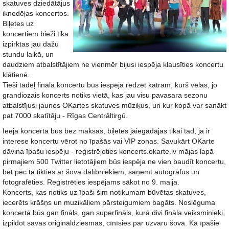
skatuves dziedātājus
iknedēļas koncertos.
Biļetes uz
koncertiem bieži tika
izpirktas jau dažu
stundu laikā, un
daudziem atbalstītājiem ne vienmēr bijusi iespēja klausīties koncertu
klātienē.
Tieši tādēļ fināla koncertu būs iespēja redzēt katram, kurš vēlas, jo
grandiozais koncerts notiks vietā, kas jau visu pavasara sezonu
atbalstījusi jaunos OKartes skatuves mūziķus, un kur kopā var sanākt
pat 7000 skatītāju - Rīgas Centrāltirgū.
Ieeja koncertā būs bez maksas, biļetes jāiegādājas tikai tad, ja ir
interese koncertu vērot no īpašās vai VIP zonas. Savukārt OKarte
dāvina īpašu iespēju - reģistrējoties koncerts.okarte.lv mājas lapā
pirmajiem 500 Twitter lietotājiem būs iespēja ne vien baudīt koncertu,
bet pēc tā tikties ar šova dalībniekiem, saņemt autogrāfus un
fotografēties. Reģistrēties iespējams sākot no 9. maija.
Koncerts, kas notiks uz īpaši šim notikumam būvētas skatuves,
iecerēts krāšņs un muzikāliem pārsteigumiem bagāts. Noslēguma
koncertā būs gan fināls, gan superfināls, kurā divi fināla veiksminieki,
izpildot savas oriģināldziesmas, cīnīsies par uzvaru šovā. Kā īpašie