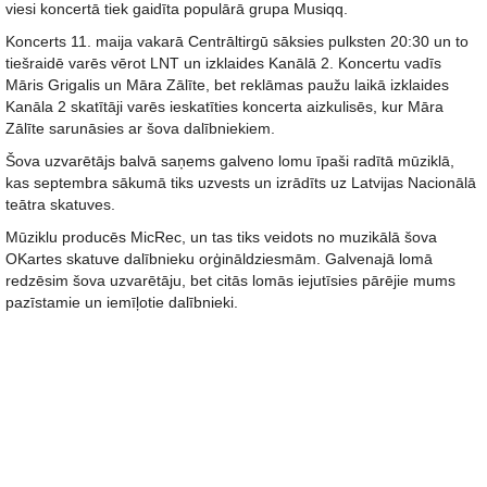
viesi koncertā tiek gaidīta populārā grupa Musiqq.
Koncerts 11. maija vakarā Centrāltirgū sāksies pulksten 20:30 un to
tiešraidē varēs vērot LNT un izklaides Kanālā 2. Koncertu vadīs
Māris Grigalis un Māra Zālīte, bet reklāmas paužu laikā izklaides
Kanāla 2 skatītāji varēs ieskatīties koncerta aizkulisēs, kur Māra
Zālīte sarunāsies ar šova dalībniekiem.
Šova uzvarētājs balvā saņems galveno lomu īpaši radītā mūziklā,
kas septembra sākumā tiks uzvests un izrādīts uz Latvijas Nacionālā
teātra skatuves.
Mūziklu producēs MicRec, un tas tiks veidots no muzikālā šova
OKartes skatuve dalībnieku orģināldziesmām. Galvenajā lomā
redzēsim šova uzvarētāju, bet citās lomās iejutīsies pārējie mums
pazīstamie un iemīļotie dalībnieki.