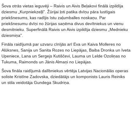
Šova otrās vietas ieguvēji – Raivis un Aivis Beļakovi finālā izpildīja
dziesmu „Kurpniekzeļļi". Žūrijai ļoti patika dvīņu pāra lustīgais
priekšnesums, kas radījis īstu zaļumballes noskaņu. Par
priekšnesumu dvīņi no žūrijas saņēma divus devītniekus un vienu
desmitnieku. Superfinālā Raivis un Aivis izpildīja dziesmu „Mednieku
dziesmiņa".
Fināla raidījumā par uzvaru cīnījās arī Eva un Kaiva Molleres no
Alūksnes, Sanija un Sanita Rozes no Liepājas, Baiba Dronka un Iveta
Upeniece, Lana un Sergejs Kutiščevi, Lauma un Lelde Ozoliņas no
Tukuma, Raimonds un Jānis Almaņi no Liepājas.
Šova fināla raidījumā dalībniekus vērtēja Latvijas Nacionālās operas
soliste Kristīne Zadovska, dziedātājs un komponists Lauris Reiniks
un stila veidotāja Gundega Skudriņa.