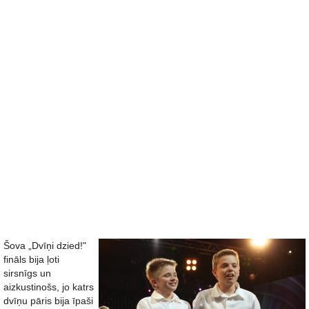
Šova „Dvīņi dzied!"
fināls bija ļoti
sirsnīgs un
aizkustinošs, jo katrs
dvīņu pāris bija īpaši