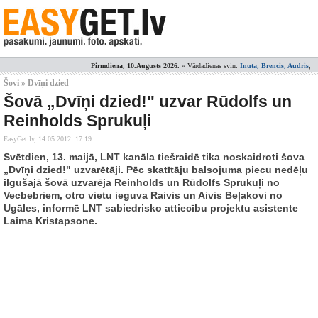
Pirmdiena, 10.Augusts 2026.
» Vārdadienas svin:
Inuta, Brencis, Audris
;
Šovi » Dvīņi dzied
Šovā „Dvīņi dzied!" uzvar Rūdolfs un
Reinholds Sprukuļi
EasyGet.lv,
14.05.2012. 17:19
Svētdien, 13. maijā, LNT kanāla tiešraidē tika noskaidroti šova
„Dvīņi dzied!" uzvarētāji. Pēc skatītāju balsojuma piecu nedēļu
ilgušajā šovā uzvarēja Reinholds un Rūdolfs Sprukuļi no
Vecbebriem, otro vietu ieguva Raivis un Aivis Beļakovi no
Ugāles, informē LNT sabiedrisko attiecību projektu asistente
Laima Kristapsone.