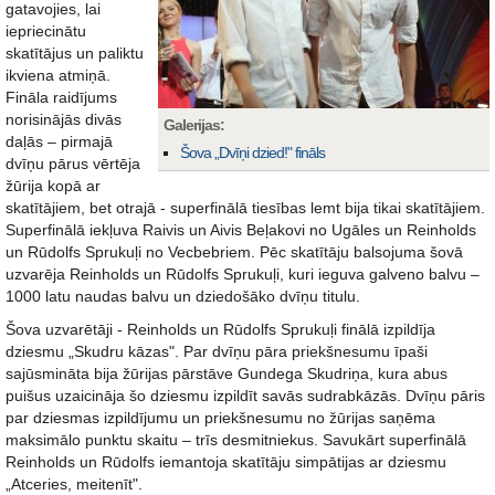
gatavojies, lai
iepriecinātu
skatītājus un paliktu
ikviena atmiņā.
Fināla raidījums
norisinājās divās
Galerijas:
daļās – pirmajā
Šova „Dvīņi dzied!" fināls
dvīņu pārus vērtēja
žūrija kopā ar
skatītājiem, bet otrajā - superfinālā tiesības lemt bija tikai skatītājiem.
Superfinālā iekļuva Raivis un Aivis Beļakovi no Ugāles un Reinholds
un Rūdolfs Sprukuļi no Vecbebriem. Pēc skatītāju balsojuma šovā
uzvarēja Reinholds un Rūdolfs Sprukuļi, kuri ieguva galveno balvu –
1000 latu naudas balvu un dziedošāko dvīņu titulu.
Šova uzvarētāji - Reinholds un Rūdolfs Sprukuļi finālā izpildīja
dziesmu „Skudru kāzas". Par dvīņu pāra priekšnesumu īpaši
sajūsmināta bija žūrijas pārstāve Gundega Skudriņa, kura abus
puišus uzaicināja šo dziesmu izpildīt savās sudrabkāzās. Dvīņu pāris
par dziesmas izpildījumu un priekšnesumu no žūrijas saņēma
maksimālo punktu skaitu – trīs desmitniekus. Savukārt superfinālā
Reinholds un Rūdolfs iemantoja skatītāju simpātijas ar dziesmu
„Atceries, meitenīt".