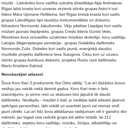
mūziķi - Lielvārdes kora vadība uzticēta dziedātājai Aijai Andrejevai.
Rīgas labā krasta kori uzvaras virzienā stūrēs grupas Astro'n'out
līdere Māra Upmane-Holšteina, bet Rīgas kreisā krasta kori vadīs
grupas Labvēlīgais tips taustiņu instrumentālists un dziesmu
līdzautors Normunds Jakušonoks. Vēju pilsētas Liepājas kori vadīs
mūžam jaunais liepājnieks, grupas Credo līderis Guntis Veits.
Rēzeknes kora virsvadību uzņēmies mūzikas skolotājs, koru vadītājs,
Latvijas šlāgeraptaujas sensācija - grupas Galaktika dalībnieks
Normunds Zušs. Dobeles kori vadīs jaunā, enerģiskā daudzu
muzikālo projektu dalībniece Ieva Sutugova. Cēsu kori uz uzvaru
stūrēs grupas Autobuss debesīs, projekta Raxtu raxti dalībnieks
Marts Kristiāns Kalniņš.
Nenokavējiet atlases!
Šova Koru Kari 3 producente Ilze Ūdre atklāj: "Lai arī dažādus šovus
veidoju jau vairāk nekā desmit gadus, Koru Kari man ir liels
izaicinājums, jo pirmo reizi uz skatuves būs jāpulcē tik daudz
dalībnieku. Neslēpšu - mazliet ir bail, jo nedēļas laikā atlasēs jāatrod
spēcīgas personības, labi vokāli un azartiski jauni vai vismaz sirdī
jauni cilvēki. Lai arī līdz šova atklāšanas raidījumam vēl ir gandrīz divi
mēneši, jau tagad visa radošā grupa ļoti aktīvi strādā, lai 112
dalībnieku, septiņu koru vadītāju, mūziķu, žūrijas, atbalstītāju un