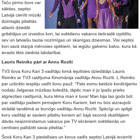
Taču pirms šovs var
sākties, septiņi
Latvijā cienīti mūziķi
dzimtajās pilsētās
atlasīs dziedāt
gribētājus un izveidos kori, lai svētdienu vakaros tiešraidē izpildītu
sev un latviešu tautai nozīmīgas un skanīgas dziesmas. Visi septiņi
kori savā starpā mērosies spēkiem, lai iegūtu galveno balvu, kura kā
ierasts tikts ziedota labdarībai.
Lauris Reiniks pārī ar Annu Rozīti
TV3 šova Koru Kari 3 vadītāju lomā iejutīsies dziedātājs Lauris
Reiniks ar TV3 raidījuma Kinomānija vadītāju Annu Rozīti. L.Reiniks
par uzticēto iespēju vadīt šovu pauž: "Pats esmu beidzis kordiriģentu
nodaļu Jelgavas mūzikas koledžā, tāpēc man ir jo īpašs prieks
atgriezties raidījumā, kura tēma man ir tuva! Man bija tas gods būt
par vadītāju pašiem pirmajiem Koru Kariem, bet nu būs aizraujoši
strādāt tandēmā ar burvīgo vadītāju Annu Rozīti. Spēcīgi un spilgti
koru vadītāji ar saviem pilsētu koriem arī šajā sezonā skatītājiem
dāvās neaizmirstamus vakarus pie TV ekrāniem svētdienās un
centīsies palīdzēt savai pilsētai."
Šovā Koru Kari 3 piedalīsies un korus vadīs septiņi Latvijā iecienīti