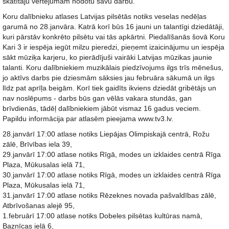
skatītāju vērtējumam nodotu savu darbu."
Koru dalībnieku atlases Latvijas pilsētās notiks veselas nedēļas
garumā no 28.janvāra. Katrā korī būs 16 jauni un talantīgi dziedātāji,
kuri pārstāv konkrēto pilsētu vai tās apkārtni. Piedalīšanās šovā Koru
Kari 3 ir iespēja iegūt milzu pieredzi, pieņemt izaicinājumu un iespēja
sākt mūziķa karjeru, ko pierādījuši vairāki Latvijas mūzikas jaunie
talanti. Koru dalībniekiem muzikālais piedzīvojums ilgs trīs mēnešus,
jo aktīvs darbs pie dziesmām sāksies jau februāra sākumā un ilgs
līdz pat aprīļa beigām. Korī tiek gaidīts ikviens dziedāt gribētājs un
nav noslēpums - darbs būs gan vēlās vakara stundās, gan
brīvdienās, tādēļ dalībniekiem jābūt vismaz 16 gadus veciem.
Papildu informācija par atlasēm pieejama www.tv3.lv.
28.janvārī 17:00 atlase notiks Liepājas Olimpiskajā centrā, Rožu
zālē, Brīvības iela 39,
29.janvārī 17:00 atlase notiks Rīgā, modes un izklaides centrā Rīga
Plaza, Mūkusalas ielā 71,
30.janvārī 17:00 atlase notiks Rīgā, modes un izklaides centrā Rīga
Plaza, Mūkusalas ielā 71,
31.janvārī 17:00 atlase notiks Rēzeknes novada pašvaldības zālē,
Atbrīvošanas alejē 95,
1.februārī 17:00 atlase notiks Dobeles pilsētas kultūras namā,
Baznīcas ielā 6,