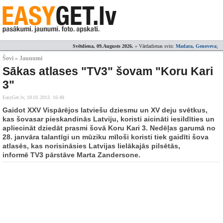
Svētdiena, 09.Augusts 2026.
» Vārdadienas svin:
Madara, Genoveva
;
Šovi » Jaunumi
Sākas atlases "TV3" šovam "Koru Kari
3"
EasyGet.lv,
18.01.2013. 16:48
Gaidot XXV Vispārējos latviešu dziesmu un XV deju svētkus,
kas šovasar pieskandinās Latviju, koristi aicināti iesildīties un
apliecināt dziedāt prasmi šovā Koru Kari 3. Nedēļas garumā no
28. janvāra talantīgi un mūziku mīloši koristi tiek gaidīti šova
atlasēs, kas norisināsies Latvijas lielākajās pilsētās,
informē TV3 pārstāve Marta Zandersone.