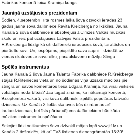
Fabrikas koncertā teica Kramiņa kungs.
Jauniņā uzstājusies prezidentam
Šodien, 4.septembrī, rīta rosmes laikā šova dzīvoklī ieradās 23
gadus jauna šova dalībniece Ravita Kreicberga no Ikšķiles. Jaunā
Kanāla 2 šova dalībniece ir absolvējusi J.Cimzes Valkas mūzikas
skolu un reiz pat uzstājusies Latvijas Valsts prezidentam.
R.Kreicberga līdzīgi kā citi dalībnieki ieradusies šovā, lai attīstos un
pierādītu sevi. Un, iespējams, piepildītu savu sapni – dziedāt uz
vienas skatuves ar savu elku, pasaulslavenu mūziķu Stingu.
Spēlēs instrumentus
Jaunā Kanāla 2 šova Jaunā Talantu Fabrika dalībniece R.Kreicberga
stājās R.Ritenieces vietā un no šodienas viņa uzsāks mācības pie
stingrā un savos komentāros tiešā Edgara Kramiņa. Kā viņai veiksies
vokālajās nodarbībās? Jau tagad zināms, ka nākamajā koncertā,
9.septembra vakarā, visi šova dalībnieki izpildīs populāras latviešu
dziesmas. Uz Kanāla 2 lielās skatuves būs dzirdamas arī
tautasdziesmas, bet īsts pārbaudījums dalībniekiem būs kāda
mūzikas instrumenta spēlēšana.
Sekojiet līdzi notikumiem šova dzīvoklī mājas lapā www.jtf.lv un
Kanāla 2 tiešraidēs, kā arī TV3 ikdienas dienasgrāmatās 13:30!