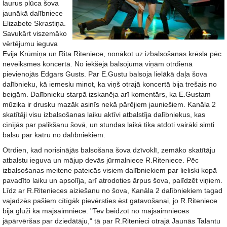
laurus plūca šova
jaunākā dalībniece
Elizabete Skrastiņa.
Savukārt viszemāko
vērtējumu ieguva
Evija Krūmiņa un Rita Riteniece, nonākot uz izbalsošanas krēsla pēc
neveiksmes koncertā. No iekšējā balsojuma viņām otrdienā
pievienojās Edgars Gusts. Par E.Gustu balsoja lielākā daļa šova
dalībnieku, kā iemeslu minot, ka viņš otrajā koncertā bija trešais no
beigām. Dalībnieku starpā izskanēja arī komentārs, ka E.Gustam
mūzika ir drusku mazāk asinīs nekā pārējiem jauniešiem. Kanāla 2
skatītāji visu izbalsošanas laiku aktīvi atbalstīja dalībniekus, kas
cīnījās par palikšanu šovā, un stundas laikā tika atdoti vairāki simti
balsu par katru no dalībniekiem.
Otrdien, kad norisinājās balsošana šova dzīvoklī, zemāko skatītāju
atbalstu ieguva un mājup devās jūrmalniece R.Riteniece. Pēc
izbalsošanas meitene pateicās visiem dalībniekiem par lieliski kopā
pavadīto laiku un apsolīja, arī atrodoties ārpus šova, palīdzēt viņiem.
Līdz ar R.Ritenieces aiziešanu no šova, Kanāla 2 dalībniekiem tagad
vajadzēs pašiem cītīgāk pievērsties ēst gatavošanai, jo R.Riteniece
bija gluži kā mājsaimniece. "Tev beidzot no mājsaimnieces
jāpārvēršas par dziedātāju," tā par R.Ritenieci otrajā Jaunās Talantu