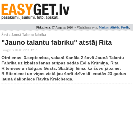
Piektdiena, 07.Augusts 2026.
» Vārdadienas svin:
Madars, Alfrēds, Fredis
;
Šovi » Jaunā Talantu fabrika
"Jauno talantu fabriku" atstāj Rita
Easyget.lv,
04.09.2013. 12:51
Otrdienas, 3.septembra, vakarā Kanāla 2 šovā Jaunā Talantu
Fabrika uz izbalsošanas strīpas sēdās Evija Krūmiņa, Rita
Riteniece un Edgars Gusts. Skatītāji lēma, ka šovu jāpamet
R.Riteniecei un viņas vietā jau šorīt dzīvoklī ieradās 23 gadus
jaunā dalībniece Ravita Kreicberga.