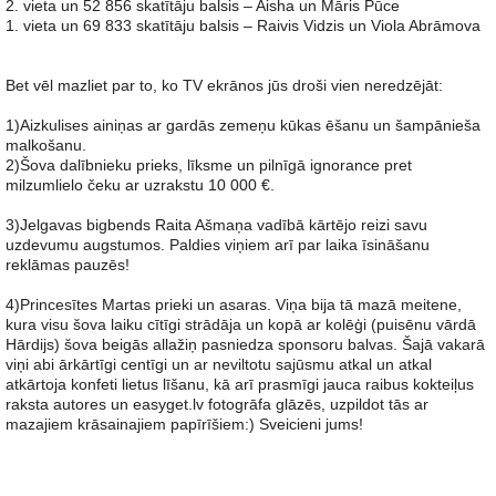
2. vieta un 52 856 skatītāju balsis – Aisha un Māris Pūce
1. vieta un 69 833 skatītāju balsis – Raivis Vidzis un Viola Abrāmova
Bet vēl mazliet par to, ko TV ekrānos jūs droši vien neredzējāt:
1)Aizkulises ainiņas ar gardās zemeņu kūkas ēšanu un šampānieša
malkošanu.
2)Šova dalībnieku prieks, līksme un pilnīgā ignorance pret
milzumlielo čeku ar uzrakstu 10 000 €.
3)Jelgavas bigbends Raita Ašmaņa vadībā kārtējo reizi savu
uzdevumu augstumos. Paldies viņiem arī par laika īsināšanu
reklāmas pauzēs!
4)Princesītes Martas prieki un asaras. Viņa bija tā mazā meitene,
kura visu šova laiku cītīgi strādāja un kopā ar kolēģi (puisēnu vārdā
Hārdijs) šova beigās allažiņ pasniedza sponsoru balvas. Šajā vakarā
viņi abi ārkārtīgi centīgi un ar neviltotu sajūsmu atkal un atkal
atkārtoja konfeti lietus līšanu, kā arī prasmīgi jauca raibus kokteiļus
raksta autores un easyget.lv fotogrāfa glāzēs, uzpildot tās ar
mazajiem krāsainajiem papīrīšiem:) Sveicieni jums!