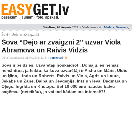
Svētdiena, 09.Augusts 2026.
» Vārdadienas svin:
Madara, Genoveva
;
Šovi » Dejo ar Zvaigzni 2
Šovā “Dejo ar zvaigzni 2” uzvar Viola
Abrāmova un Raivis Vidzis
Dārta Hapanioneka,
21.04.2008. 12:34
|
komentāri
(16)
Šovs ir beidzies. Uzvarētāji noskaidroti. Domāju, es nemaz
nemānītos, ja teiktu, ka šova uzvarētāji ir Aisha un Māris, Uldis
un Ņina, Linda un Roberts, Raivis un Viola, Agris un Laura,
Jēkabs un Zane, Baiba un Jevgēņijs, Ints un Ieva, Dagmāra un
Oļegs, Ingrīda un Kristaps. Bet 10 000 eiro naudas balvu
saņēma.. (neteikšu), jo vai tad kādam tas interesē?!