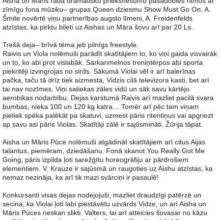
Aisha un Māris rāda dramatisku priekšnesumu pasadobles ritmos ar
zīmīgu fona mūziku– grupas Queen dziesmu Show Must Go On. A.
Šmite novērtē viņu partnerības augsto līmeni, A. Freidenfelds
atzīstas, ka pirktu biļeti uz Aishas un Māra šovu arī par 20 Ls.
Trešā deja– brīvā tēma jeb pilnīgs freestyle.
Raivis un Viola nolēmuši parādīt skatītājiem to, ko viņi gaida visvairāk
un to, ko abi prot vislabāk. Sarkanmelnos treniņtērpos abi sporta
piekritēji izvingrojas no sirds. Sākumā Violai vēl ir arī balerīnas
pačka, taču tā drīz tiek aizmesta, Vidzis cilā televizora kasti, bet arī
tai nav nozīmes. Viņi satiekas zāles vidū un sāk savu kārtējo
aerobikas nodarbību. Dejas karstumā Raivis arī mazliet pacilā svara
bumbas, nieka 100 un 120 kg katra… Tomēr arī pēc tam viņam
pietiek spēka palēkāt pa skatuvi, uzmest pāris ritentiņus vai apgriezt
ap savu asi pāris Violas. Skatītāji zālē ir sajūsmināti. Žūrija tāpat.
Aisha un Māris Pūce nolēmuši atgādināt skatītājiem arī citus Aijas
talantus, piemēram, dziedāšanu. Fonā skanot You Really Got Me
Going, pāris izpilda ļoti sarežģītu horeogrāfiju ar pārdrošiem
elementiem. V. Krauze ir sajūsmā un raugoties uz Aishu atzīstas, ka
nemaz nezināja, ka arī tik mazi svārciņi ir pasaulē!
Konkursanti visas dejas nodejojuši, mazliet draudzīgi patērzē un
secina, ka Violai ļoti labi piestāvētu uzvārds Vidze, un arī Aisha un
Māris Pūces neskan slikti. Valters, lai arī atteicies šovasar no kāzu