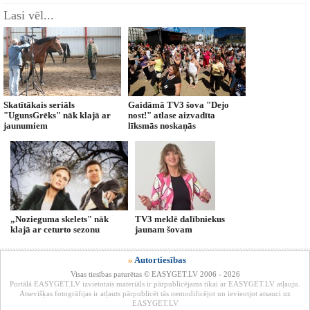
Lasi vēl...
Skatītākais seriāls
Gaidāmā TV3 šova "Dejo
"UgunsGrēks" nāk klajā ar
nost!" atlase aizvadīta
jaunumiem
līksmās noskaņās
„Nozieguma skelets" nāk
TV3 meklē dalībniekus
klajā ar ceturto sezonu
jaunam šovam
»
Autortiesības
Visas tiesības paturētas © EASYGET.LV 2006 - 2026
Portālā EASYGET.LV izvietotais materiāls ir pārpublicējams tikai ar EASYGET.LV atļauju.
Atsevišķas fotogrāfijas ir atļauts pārpublicēt tās nemodificējot un ievieotjot atsauci uz
EASYGET.LV