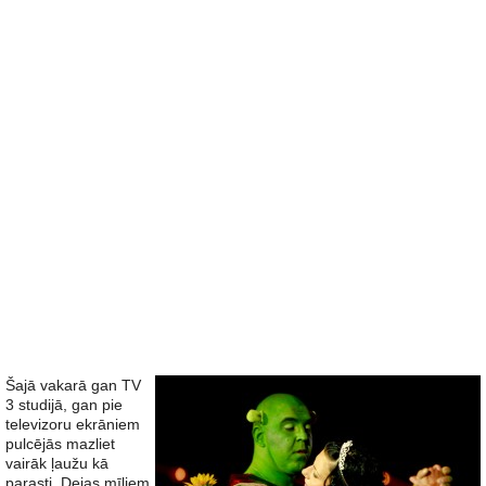
Šajā vakarā gan TV
3 studijā, gan pie
televizoru ekrāniem
pulcējās mazliet
vairāk ļaužu kā
parasti. Dejas mīļiem