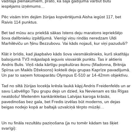
vadītāja pienākumiem, prāto, ka šajā gadījumā varbūt būtu
iespējams izņēmums…
Pēc visām trim dejām žūrijas kopvērtējumā Aisha iegūst 117, bet
Raivis 114 punktus.
Bet tad mūsu acu priekšā sākas īstens deju maratons iepriekšējo
šova dalībnieku izpildījumā. Vienīgi viņu rindās neredzam Uldi
Marhilēviču un Ņinu Bezzubovu. Vai kāds nojauš, kur viņi pazuduši?
Klāt ir brīdis, kad jāapbalvo kāds šova viesmākslinieks, kurš skatītāju
balsojumā TV3 mājaslapā ieguvis visvairāk punktu. Tas ir aktieris
Andris Bulis. Viņš rāda kārtīgu popkulūras ikonu (Madonna, Britnija
Spīrsa un Maikls Džeksons) kokteili deju grupas Kaprīze pavadījumā.
Un par to saņem fotoaparātu Olympus E-510 ar 14-42mm objektīvu.
Tad no siltā žūrijas locekļa krēsla laukā kāpj Andris Freidenfelds un ar
savu Labvēlīgo Tipu grupu dejo un dzied, ka Nevienam es tās Rīgas
neatdošu! Meitenēm kankānkleitas Latvijas karoga krāsās,
pavedinošas bez gala, bet Fredis izvēlas būt moderns, un dejas
beigas nodejo kopā ar baltajā uzvalciņā tērpto mūziķi…
Un nu fināla rezultātu paziņošana (ja nu tomēr kādam tas šķiet
svarīgi):