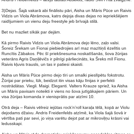
3)Dejas. Šajā vakarā abi finālistu pāri, Aisha un Māris Pūce un Raivis
Vidzis un Viola Abrāmova, katrs dejoja divas dejas no iepriekšējiem
raidījumiem un vienu deju freestyle jeb brīvajā stilā.
Bet nu mazliet sīkāk par dejām.
Kā pirmo Raivis Vidzis un Viola Abrāmova dejo lēno, zaļo valsi.
Šoreiz Šrekam un Fionai piebiedrojies arī maz mazītiņš ēzelītis un
Runcītis Zābakos. Pēc šī priekšnesuma noskatīšanās, šova žūrijas
veterāns Agris Daņiļēvičs ir pilnīgi pārliecināts, ka Šreks mīl Fionu.
Raivis kļuvis trausls, un tas ir patiesi skaisti.
Aisha un Māris Pūce pirmo dejo tīri un smalki pieslīpētu fokstrotu.
Žūrijai par prieku, lūk, beidzot itin visas kāju līnijas ir perfekti
nostrādātas. Viegli. Maigi. Eleganti. Valters Krauze spriež, ka Aisha
un Māris pavisam noteikti ir viens no šova jutīgākajiem pāriem. Un
visa žūrijas komanda ir vienisprātis par atzīmi 10.
Otrā deja – Raivis vēlreiz iejūtas rock’n’roll karaļa tēlā, kopā ar Violu
dejodams džaivu. Andris Freidenfelds atzīmē, ka Viola šajā šovā ir
vērtība pati par sevi, jo viņa varētu dejot pat ar mikroviļņu krāsni vai
ledusskapi.