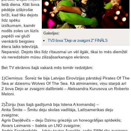
lielā diena. Klāt šova
pēdējie izšķirošie
brīži, kad tiks dejots
līdz spēku
izsīkumam, kamēr
nodils zoles un lūzīs
Galerijas:
papēži vai gluži
TV3 šova "Dejo ar zvaigzni 2" FINĀLS
vienkārši beigsies
ētera laiks televīzijā.
Nepareizi. Dejots tiks līdz rītausmai un vēl ilgāk, tikai to mēs diemžēl
vis neredzēsim mūsu zilizaļisarkanajos ekrānos.
Bet TV ekrānos šajā vakarā mēs tomēr redzējām:
1)Ciemiņus. Šoreiz tie bija Latvijas Eirovīzijas pārstāvji Pirates Of The
Sea ar dziesmu Wolves Of The Sea. Kā atminamies, viņu starpā arī
2 šova Dejo ar zvaigzni dalībnieki – Aleksandra Kurusova un Roberto
Meloni.
2)Žūriju (kas šajā gadījumā bija īstena A komanda) –
Anita Šmite – Šmitu deju skolas vadītāja, Latīņamerikas deju
zvaigzne;
Agris Daņiļēvičs – deju Dzirnu griezējs un horeogrāfijas spīdeklis;
Aivars Leimanis – baleta un LNO zvaigzne;
Andris Freidenfelds – latvju tautas Auseklis, radio SWH rīta zvaigzne.