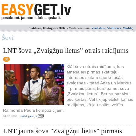
Sestdiena, 08.Augusts 2026.
» Vārdadienas svin:
Vladislava, Vladislavs, Mudīte
;
Šovi
LNT šova „Zvaigžņu lietus” otrais raidījums
38
Klāt šova otrais raidījums, kas
atnesa arī pirmās skatītāju
intereses sietam caurkritušās
zvaigznes - tātad Anita un Markus
ir pirmais pāris, kurš pamet šovu
„Zvaigžņu lietus”. Bet nu par visu
pēc kārtas. Vēl tik jāpiebilst, ka, šis
raidījums, kā jau solīts, veltīts
Raimonda Paula kompozīcijām.
04.02.2008. |
skatīt galeriju
LNT jaunā šova "Zvaigžņu lietus" pirmais