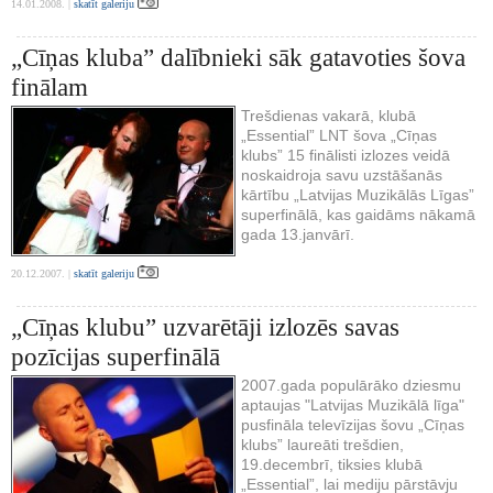
14.01.2008. |
skatīt galeriju
„Cīņas kluba” dalībnieki sāk gatavoties šova
finālam
Trešdienas vakarā, klubā
„Essential” LNT šova „Cīņas
klubs” 15 finālisti izlozes veidā
noskaidroja savu uzstāšanās
kārtību „Latvijas Muzikālās Līgas”
superfinālā, kas gaidāms nākamā
gada 13.janvārī.
20.12.2007. |
skatīt galeriju
„Cīņas klubu” uzvarētāji izlozēs savas
pozīcijas superfinālā
2007.gada populārāko dziesmu
aptaujas "Latvijas Muzikālā līga"
pusfināla televīzijas šovu „Cīņas
klubs” laureāti trešdien,
19.decembrī, tiksies klubā
„Essential”, lai mediju pārstāvju