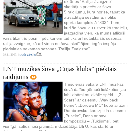
ekrānos “Rallija Zvaigzne”
skatītājus priecēs ar šova
5.raidījumu, kura norise, tāpat kā
aizvadītajā sestdienā, notiks
sporta kompleksā “333”. Tiem,
kuri šo šovu jau uztver kā tradīciju,
jāatgādina vien, ka mums atlikuši
vairs tikai trīs posmi, pēc kuriem tad tiks arī noteikta šīs sezonas
rallija zvaigzne, kā arī viens no šova skatītājiem iegūs iespēju
piedalīties nākamās sezonas “Rallija Zvaigznē”.
09.11.2007. |
skatīt galeriju
LNT mūzikas šova „Cīņas klubs” piektais
raidījums
14
Trešdienas vakara LNT mūzikas
šovā dalību ņēmuši lielākoties jau
labi zināmi muzikālie spēki – „Z-
Scars” ar dziesmu „Way back
home”, „Borowa MC” kopā ar Zani
Dombrovsku, kas izpilda dziesmu
„Puseite”, Dons ar savu
kompozīciju – „Tukšums”, bet
vienīgā, salīdzinoši jauniņā, ir dziedātāja Elli U, kas startē ar