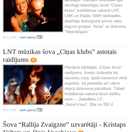
devītajā televīzijas šovā "Cīņas
klubs" trešdienas vakarā LNT,
LMK un Radio SWH tiešraidēs
skatītāju balsojumā pirmo vietu
ieguva grupas “ēnas” ar dziesmu
“Neprātīgais”.
06.12.2007. |
skatīt galeriju
LNT mūzikas šova „Cīņas klubs” astotais
raidījums
15
Pienācis kārtējais „Cīņas šova”
raidījums, šoreiz izslavēts kā
sieviešu cīņa, īpaši neņemot vērā
aspektu, ka piedalās arī viens
stiprā dzimuma pārstāvis. Tātad
trešdienas vakara šovā dalību
ņem – „Satellites LV”,
„Astro'n'out”, Ella un Elli U.
29.11.2007. |
skatīt galeriju
Šova “Rallija Zvaigzne” uzvarētāji - Kristaps