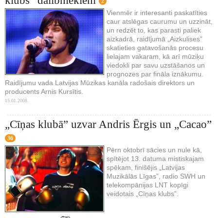
klubs” dalībniekiem
2
Vienmēr ir interesanti paskatīties
caur atslēgas caurumu un uzzināt,
un redzēt to, kas parasti paliek
aizkadrā, raidījumā „Aizkulises”
skatieties gatavošanās procesu
lielajam vakaram, kā arī mūziķu
viedokli par savu uzstāšanos un
prognozes par fināla iznākumu.
Raidījumu vada Latvijas Mūzikas kanāla radošais direktors un
producents Arnis Kursītis.
15.01.2008.
„Cīņas klubā” uzvar Andris Ērgis un „Cacao”
36
Pērn oktobrī sācies un nule kā,
spītējot 13. datuma mistiskajam
spēkam, finišējis „Latvijas
Muzikālās Līgas”, radio SWH un
telekompānijas LNT kopīgi
veidotais „Cīņas klubs”.