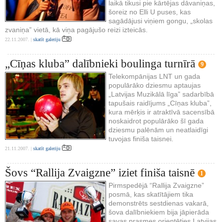
laikā tikusi pie kārtējas dāvaniņas,
šoreiz no Elli U puses, kas
sagādājusi viņiem gongu, „skolas
zvaniņa” vietā, kā viņa pagājušo reizi izteicās.
22.11.2007. |
skatīt galeriju
„Cīņas kluba” dalībnieki boulinga turnīrā
9
Telekompānijas LNT un gada
populārāko dziesmu aptaujas
„Latvijas Muzikālā līga” sadarbībā
tapušais raidījums „Cīņas kluba”,
kura mērķis ir atraktīvā sacensībā
noskaidrot populārāko šī gada
dziesmu palēnām un neatlaidīgi
tuvojas finiša taisnei.
21.11.2007. |
skatīt galeriju
Šovs “Rallija Zvaigzne” iziet finiša taisnē
1
Pirmspedējā “Rallija Zvaigzne”
posmā, kas skatītājiem tika
demonstrēts sestdienas vakarā,
šova dalībniekiem bija jāpierāda
savas prasmes orientēties Latvijas