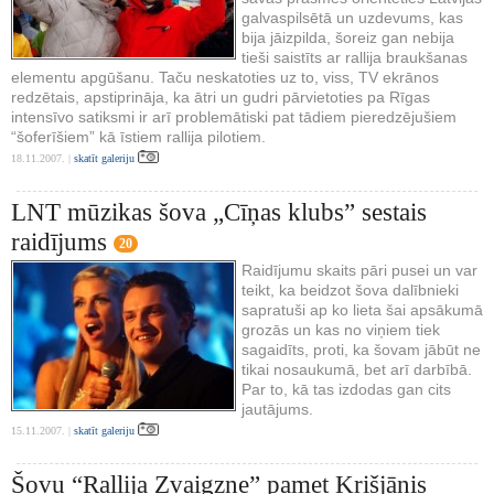
galvaspilsētā un uzdevums, kas
bija jāizpilda, šoreiz gan nebija
tieši saistīts ar rallija braukšanas
elementu apgūšanu. Taču neskatoties uz to, viss, TV ekrānos
redzētais, apstiprināja, ka ātri un gudri pārvietoties pa Rīgas
intensīvo satiksmi ir arī problemātiski pat tādiem pieredzējušiem
“šoferīšiem” kā īstiem rallija pilotiem.
18.11.2007. |
skatīt galeriju
LNT mūzikas šova „Cīņas klubs” sestais
raidījums
20
Raidījumu skaits pāri pusei un var
teikt, ka beidzot šova dalībnieki
sapratuši ap ko lieta šai apsākumā
grozās un kas no viņiem tiek
sagaidīts, proti, ka šovam jābūt ne
tikai nosaukumā, bet arī darbībā.
Par to, kā tas izdodas gan cits
jautājums.
15.11.2007. |
skatīt galeriju
Šovu “Rallija Zvaigzne” pamet Krišjānis