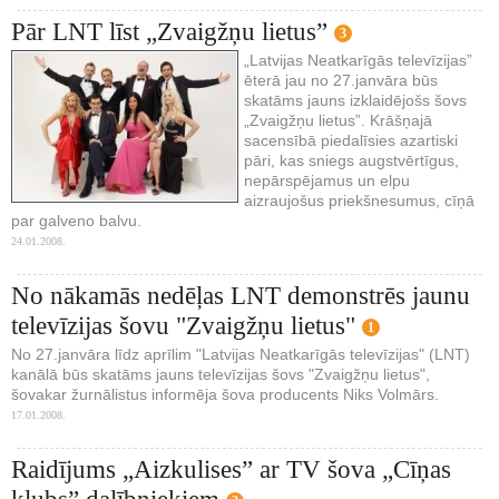
Pār LNT līst „Zvaigžņu lietus”
3
„Latvijas Neatkarīgās televīzijas”
ēterā jau no 27.janvāra būs
skatāms jauns izklaidējošs šovs
„Zvaigžņu lietus”. Krāšņajā
sacensībā piedalīsies azartiski
pāri, kas sniegs augstvērtīgus,
nepārspējamus un elpu
aizraujošus priekšnesumus, cīņā
par galveno balvu.
24.01.2008.
No nākamās nedēļas LNT demonstrēs jaunu
televīzijas šovu "Zvaigžņu lietus"
1
No 27.janvāra līdz aprīlim "Latvijas Neatkarīgās televīzijas" (LNT)
kanālā būs skatāms jauns televīzijas šovs "Zvaigžņu lietus",
šovakar žurnālistus informēja šova producents Niks Volmārs.
17.01.2008.
Raidījums „Aizkulises” ar TV šova „Cīņas