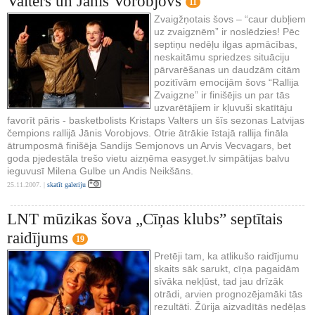
Valters un Jānis Vorobjovs
11
Zvaigžņotais šovs – “caur dubļiem
uz zvaigznēm” ir noslēdzies! Pēc
septiņu nedēļu ilgas apmācības,
neskaitāmu spriedzes situāciju
pārvarēšanas un daudzām citām
pozitīvām emocijām šovs “Rallija
Zvaigzne” ir finišējis un par tās
uzvarētājiem ir kļuvuši skatītāju
favorīt pāris - basketbolists Kristaps Valters un šīs sezonas Latvijas
čempions rallijā Jānis Vorobjovs. Otrie ātrākie īstajā rallija fināla
ātrumposmā finišēja Sandijs Semjonovs un Arvis Vecvagars, bet
goda pjedestāla trešo vietu aizņēma easyget.lv simpātijas balvu
ieguvusī Milena Gulbe un Andis Neikšāns.
25.11.2007. |
skatīt galeriju
LNT mūzikas šova „Cīņas klubs” septītais
raidījums
19
Pretēji tam, ka atlikušo raidījumu
skaits sāk sarukt, cīņa pagaidām
sīvāka nekļūst, tad jau drīzāk
otrādi, arvien prognozējamāki tās
rezultāti. Žūrija aizvadītās nedēļas