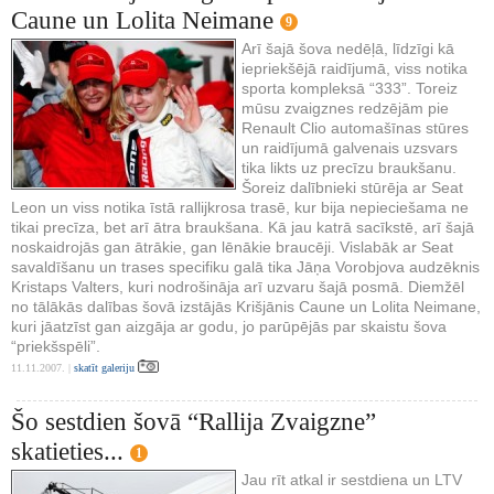
Caune un Lolita Neimane
9
Arī šajā šova nedēļā, līdzīgi kā
iepriekšējā raidījumā, viss notika
sporta kompleksā “333”. Toreiz
mūsu zvaigznes redzējām pie
Renault Clio automašīnas stūres
un raidījumā galvenais uzsvars
tika likts uz precīzu braukšanu.
Šoreiz dalībnieki stūrēja ar Seat
Leon un viss notika īstā rallijkrosa trasē, kur bija nepieciešama ne
tikai precīza, bet arī ātra braukšana. Kā jau katrā sacīkstē, arī šajā
noskaidrojās gan ātrākie, gan lēnākie braucēji. Vislabāk ar Seat
savaldīšanu un trases specifiku galā tika Jāņa Vorobjova audzēknis
Kristaps Valters, kuri nodrošināja arī uzvaru šajā posmā. Diemžēl
no tālākās dalības šovā izstājās Krišjānis Caune un Lolita Neimane,
kuri jāatzīst gan aizgāja ar godu, jo parūpējās par skaistu šova
“priekšspēli”.
11.11.2007. |
skatīt galeriju
Šo sestdien šovā “Rallija Zvaigzne”
skatieties...
1
Jau rīt atkal ir sestdiena un LTV