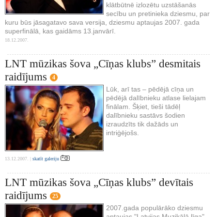
klātbūtnē izlozētu uzstāšanās
secību un pretinieka dziesmu, par
kuru būs jāsagatavo sava versija, dziesmu aptaujas 2007. gada
superfinālā, kas gaidāms 13.janvārī.
18.12.2007.
LNT mūzikas šova „Cīņas klubs” desmitais
raidījums
4
Lūk, arī tas – pēdējā cīņa un
pēdējā dalībnieku atlase lielajam
finālam. Šķiet, tieši tādēļ
dalībnieku sastāvs šodien
izraudzīts tik dažāds un
intriģējošs.
13.12.2007. |
skatīt galeriju
LNT mūzikas šova „Cīņas klubs” devītais
raidījums
25
2007.gada populārāko dziesmu
aptaujas "Latvijas Muzikālā līga"