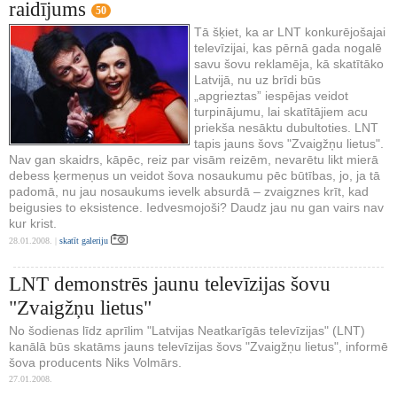
raidījums
50
Tā šķiet, ka ar LNT konkurējošajai
televīzijai, kas pērnā gada nogalē
savu šovu reklamēja, kā skatītāko
Latvijā, nu uz brīdi būs
„apgrieztas” iespējas veidot
turpinājumu, lai skatītājiem acu
priekša nesāktu dubultoties. LNT
tapis jauns šovs "Zvaigžņu lietus".
Nav gan skaidrs, kāpēc, reiz par visām reizēm, nevarētu likt mierā
debess ķermeņus un veidot šova nosaukumu pēc būtības, jo, ja tā
padomā, nu jau nosaukums ievelk absurdā – zvaigznes krīt, kad
beigusies to eksistence. Iedvesmojoši? Daudz jau nu gan vairs nav
kur krist.
28.01.2008. |
skatīt galeriju
LNT demonstrēs jaunu televīzijas šovu
"Zvaigžņu lietus"
No šodienas līdz aprīlim "Latvijas Neatkarīgās televīzijas" (LNT)
kanālā būs skatāms jauns televīzijas šovs "Zvaigžņu lietus", informē
šova producents Niks Volmārs.
27.01.2008.