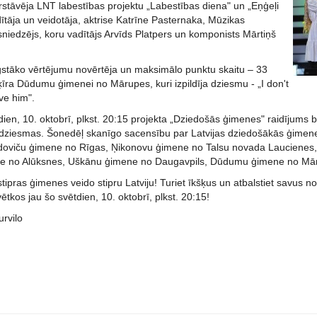
rstāvēja LNT labestības projektu „Labestības diena" un „Eņģeļi
dītāja un veidotāja, aktrise Katrīne Pasternaka, Mūzikas
niedzējs, koru vadītājs Arvīds Platpers un komponists Mārtiņš
ugstāko vērtējumu novērtēja un maksimālo punktu skaitu – 33
īra Dūdumu ģimenei no Mārupes, kuri izpildīja dziesmu - „I don't
ve him".
dien, 10. oktobrī, plkst. 20:15 projekta „Dziedošās ģimenes" raidījums b
s dziesmas. Šonedēļ skanīgo sacensību par Latvijas dziedošākās ģimenes
oviču ģimene no Rīgas, Ņikonovu ģimene no Talsu novada Laucienes, 
e no Alūksnes, Uškānu ģimene no Daugavpils, Dūdumu ģimene no Mā
tipras ģimenes veido stipru Latviju! Turiet īkšķus un atbalstiet savus
tkos jau šo svētdien, 10. oktobrī, plkst. 20:15!
urvilo