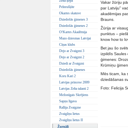
Zelta ķepa
Vakar žūriju pā
Pelnrušķīte
par Latviju" va
Okartes skatuve
akadēmijas pas
Brauns.
Dziedošās ģimenes 3
Dziedošās ģimenes 2
Žūrija ar visa
O!Kartes Akadēmija
punktus – piešķ
Mazo dziesmas Latvijai
know how to lo
Cīņas klubs
Bet jau šo svēt
Dejo ar Zvaigzni 3
izpildīs Saule
Dejo ar Zvaigzni 2
ģimenes: Drozd
Dziedi ar Zvaigzni
Krūmiņu ģimen
Dziedošās ģimenes
Mēs ticam, ka s
Koru Kari 2
dziedāšanas svē
Latvijas princese 2009
Foto: Felicija S
Latvijas Zelta talanti 2
Mežonīgais Skrējiens
Sapņu līgava
Rallija Zvaigzne
Zvaigžņu lietus
Zvaigžņu lietus II
Žurnāli