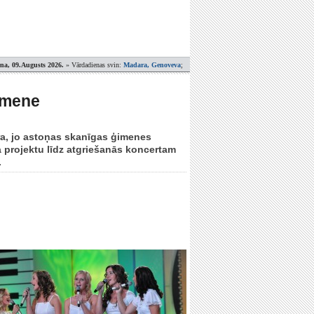
ena, 09.Augusts 2026.
» Vārdadienas svin:
Madara, Genoveva
;
imene
ēra, jo astoņas skanīgas ģimenes
a projektu līdz atgriešanās koncertam
.