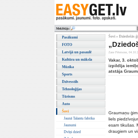
Meklētājs:
Šovi » Dziedošās ģ
Pasākumi
„Dziedoš
FOTO
Latvijā un pasaulē
Zane Pētersone,
04.10.
Kultūra un māksla
Vakar, 3. okto
izpildīja iemī
Mūzika
atstāja Graum
Sports
Dzīvesstils
Tehnoloģijas
Tūrisms
Auto
Šovi
Graumaņu ģimene
Jaunā Talantu fabrika
liels piedzīvo
esam tikušas. M
Jaunumi
draugiem un vis
Dvīņi dzied