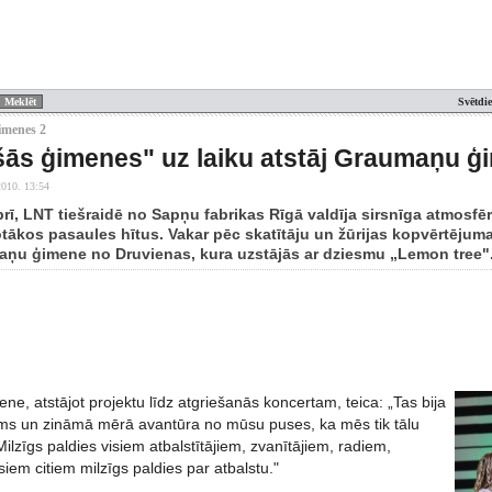
Svētdi
imenes 2
ās ģimenes" uz laiku atstāj Graumaņu ģ
2010. 13:54
brī, LNT tiešraidē no Sapņu fabrikas Rīgā valdīja sirsnīga atmosf
ļotākos pasaules hītus. Vakar pēc skatītāju un žūrijas kopvērtējum
aņu ģimene no Druvienas, kura uzstājās ar dziesmu „Lemon tree"
, atstājot projektu līdz atgriešanās koncertam, teica: „Tas bija
jums un zināmā mērā avantūra no mūsu puses, ka mēs tik tālu
ilzīgs paldies visiem atbalstītājiem, zvanītājiem, radiem,
iem citiem milzīgs paldies par atbalstu."