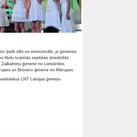
ūs īpaši silts un emocionāls, jo ģimenes
 titulu turpinās septiņas dziedošās
Zaļkalniņu ģimene no Lielvārdes,
rupes un Brūveru ģimene no Mārupes.
 novadniekus LNT Latvijas ģimeņu