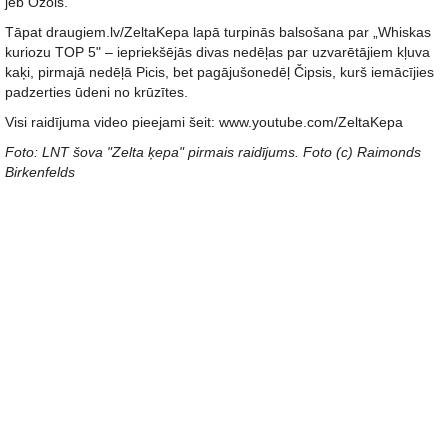
jeb Ozols.
Tāpat draugiem.lv/ZeltaKepa lapā turpinās balsošana par „Whiskas
kuriozu TOP 5" – iepriekšējās divas nedēļas par uzvarētājiem kļuva
kaķi, pirmajā nedēļā Picis, bet pagājušonedēļ Čipsis, kurš iemācījies
padzerties ūdeni no krūzītes.
Visi raidījuma video pieejami šeit: www.youtube.com/ZeltaKepa
Foto: LNT šova "Zelta ķepa" pirmais raidījums. Foto (c) Raimonds
Birkenfelds