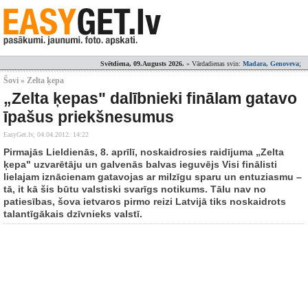
Svētdiena, 09.Augusts 2026.
» Vārdadienas svin:
Madara, Genoveva
;
Šovi » Zelta ķepa
„Zelta ķepas" dalībnieki finālam gatavo
īpašus priekšnesumus
EasyGet.lv,
04.04.2012. 14:22
Pirmajās Lieldienās, 8. aprīlī, noskaidrosies raidījuma „Zelta
ķepa" uzvarētāju un galvenās balvas ieguvējs Visi finālisti
lielajam iznācienam gatavojas ar milzīgu sparu un entuziasmu –
tā, it kā šis būtu valstiski svarīgs notikums. Tālu nav no
patiesības, šova ietvaros pirmo reizi Latvijā tiks noskaidrots
talantīgākais dzīvnieks valstī.