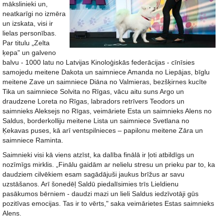
mākslinieki un,
neatkarīgi no izmēra
un izskata, visi ir
lielas personības.
Par titulu „Zelta
ķepa" un galveno
balvu - 1000 latu no Latvijas Kinoloģiskās federācijas - cīnīsies
samojedu meitene Dakota un saimniece Amanda no Liepājas, bīglu
meitene Zave un saimniece Diāna no Valmieras, bezšķirnes kucīte
Tika un saimniece Solvita no Rīgas, vācu aitu suns Argo un
draudzene Loreta no Rīgas, labradors retrīvers Teodors un
saimnieks Aleksejs no Rīgas, veimāriete Esta un saimnieks Alens no
Saldus, borderkolliju meitene Lista un saimniece Svetlana no
Ķekavas puses, kā arī ventspilnieces – papilonu meitene Zāra un
saimniece Raminta.
Saimnieki visi kā viens atzīst, ka dalība finālā ir ļoti atbildīgs un
nozīmīgs mirklis. „Finālu gaidām ar nelielu stresu un prieku par to, ka
daudziem cilvēkiem esam sagādājuši jaukus brīžus ar savu
uzstāšanos. Arī šonedēļ Saldū piedalīsimies trīs Lieldienu
pasākumos bērniem - daudzi mazi un lieli Saldus iedzīvotāji gūs
pozitīvas emocijas. Tas ir to vērts," saka veimārietes Estas saimnieks
Alens.