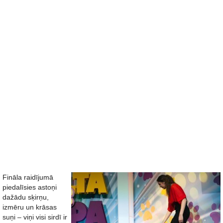
Fināla raidījumā
piedalīsies astoņi
dažādu sķirņu,
izmēru un krāsas
suņi – viņi visi sirdī ir