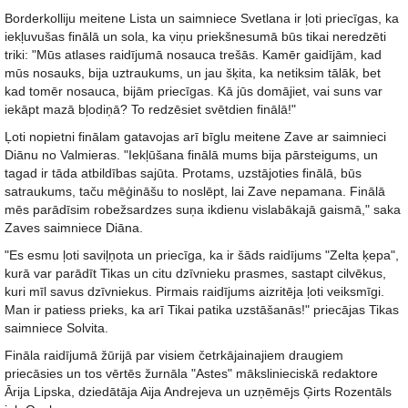
Borderkolliju meitene Lista un saimniece Svetlana ir ļoti priecīgas, ka
iekļuvušas finālā un sola, ka viņu priekšnesumā būs tikai neredzēti
triki: "Mūs atlases raidījumā nosauca trešās. Kamēr gaidījām, kad
mūs nosauks, bija uztraukums, un jau šķita, ka netiksim tālāk, bet
kad tomēr nosauca, bijām priecīgas. Kā jūs domājiet, vai suns var
iekāpt mazā bļodiņā? To redzēsiet svētdien finālā!"
Ļoti nopietni finālam gatavojas arī bīglu meitene Zave ar saimnieci
Diānu no Valmieras. "Iekļūšana finālā mums bija pārsteigums, un
tagad ir tāda atbildības sajūta. Protams, uzstājoties finālā, būs
satraukums, taču mēģināšu to noslēpt, lai Zave nepamana. Finālā
mēs parādīsim robežsardzes suņa ikdienu vislabākajā gaismā," saka
Zaves saimniece Diāna.
"Es esmu ļoti saviļņota un priecīga, ka ir šāds raidījums "Zelta ķepa",
kurā var parādīt Tikas un citu dzīvnieku prasmes, sastapt cilvēkus,
kuri mīl savus dzīvniekus. Pirmais raidījums aizritēja ļoti veiksmīgi.
Man ir patiess prieks, ka arī Tikai patika uzstāšanās!" priecājas Tikas
saimniece Solvita.
Fināla raidījumā žūrijā par visiem četrkājainajiem draugiem
priecāsies un tos vērtēs žurnāla "Astes" mākslinieciskā redaktore
Ārija Lipska, dziedātāja Aija Andrejeva un uzņēmējs Ģirts Rozentāls