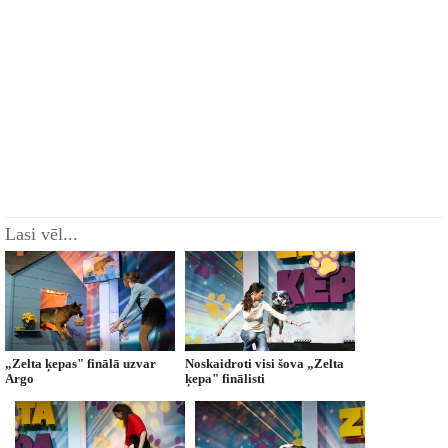
Lasi vēl...
„Zelta ķepas" finālā uzvar
Noskaidroti visi šova „Zelta
Argo
ķepa" finālisti