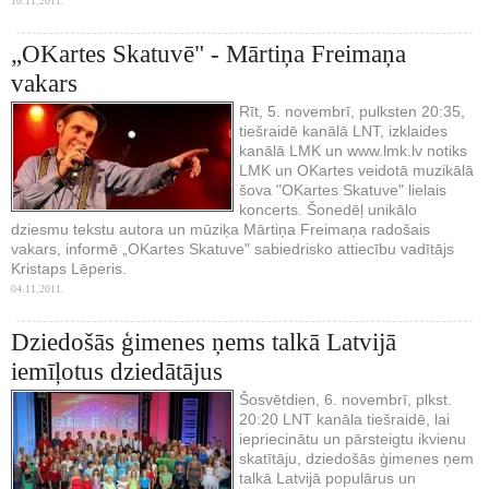
10.11.2011.
„OKartes Skatuvē" - Mārtiņa Freimaņa
vakars
Rīt, 5. novembrī, pulksten 20:35,
tiešraidē kanālā LNT, izklaides
kanālā LMK un www.lmk.lv notiks
LMK un OKartes veidotā muzikālā
šova "OKartes Skatuve" lielais
koncerts. Šonedēļ unikālo
dziesmu tekstu autora un mūziķa Mārtiņa Freimaņa radošais
vakars, informē „OKartes Skatuve" sabiedrisko attiecību vadītājs
Kristaps Lēperis.
04.11.2011.
Dziedošās ģimenes ņems talkā Latvijā
iemīļotus dziedātājus
Šosvētdien, 6. novembrī, plkst.
20:20 LNT kanāla tiešraidē, lai
iepriecinātu un pārsteigtu ikvienu
skatītāju, dziedošās ģimenes ņem
talkā Latvijā populārus un