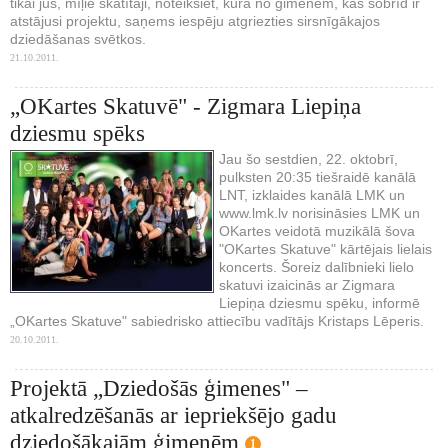
tikai jūs, mīļie skatītāji, noteiksiet, kura no ģimenēm, kas šobrīd ir
atstājusi projektu, saņems iespēju atgriezties sirsnīgākajos
dziedāšanas svētkos.
21.10.2011.
„OKartes Skatuvē" - Zigmara Liepiņa
dziesmu spēks
Jau šo sestdien, 22. oktobrī,
pulksten 20:35 tiešraidē kanālā
LNT, izklaides kanālā LMK un
www.lmk.lv norisināsies LMK un
OKartes veidotā muzikālā šova
"OKartes Skatuve" kārtējais lielais
koncerts. Šoreiz dalībnieki lielo
skatuvi izaicinās ar Zigmara
Liepiņa dziesmu spēku, informē
„OKartes Skatuve" sabiedrisko attiecību vadītājs Kristaps Lēperis.
20.10.2011.
Projektā „Dziedošās ģimenes" –
atkalredzēšanās ar iepriekšējo gadu
dziedošākajām ģimenēm
1