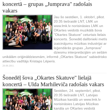
koncertā – grupas „Jumprava" radošais
vakars
Jau šo sestdien, 1. oktobrī, plkst.
20:35 tiešraidē LNT, LMK un
www.lmk.lv norisināsies LMK un
OKartes veidotā muzikālā šova
"Okartes Skatuve" ceturtais lielais
koncerts. Šonedēļ dalībnieki metīs
izaicinājumu mūzikas industrijai ar
leģendārās grupas „Jumprava"
dziesmu interpretācijām un sešām
unikālām oriģināldziesmām, informē „OKartes Skatuve" sabiedrisko
attiecību vadītājs Kristaps Lēperis.
29.09.2011.
Šonedēļ šova „Okartes Skatuve" lielajā
koncertā – Ulda Marhileviča radošais vakars
Sestdien, 24. septembrī, plkst.
20:35 tiešraidē LNT, Latvijas
Mūzikas kanālā un www.lmk.lv
norisināsies Latvijas Mūzikas
kanāla un OKartes veidotā