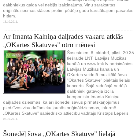
dalībniekus gaida vēl nebijis izaicinājums. Viņu sarakstītās
oriģināldziesmas stāsies pretim pēdējo gadu karstākajiem pasaules
hītiem.
13.10.2011.
Ar Imanta Kalniņa daiļrades vakaru atklās
„OKartes Skatuves" otro mēnesi
Šosestdien, 8. oktobrī, plkst. 20:35
tiešraidē LNT, Latvijas Mūzikas
kanālā un www.lmk.lv norisināsies
Latvijas Mūzikas kanāla un
OKartes veidotā muzikālā šova
"Okartes Skatuve" piektais lielais
koncerts. Šajā radošajā nedēļā
dalībnieki gatavoja izcilā
komponista Imanta Kalniņa
daiļrades dziesmas, kā arī šonedēļ savus pirmatskaņojumus
piedzīvos visu dalībnieku jaunās oriģināldziesmas, informē
„OKartes Skatuve" sabiedrisko attiecību vadītājs Kristaps Lēperis.
07.10.2011.
Šonedēļ šova „OKartes Skatuve" lielajā