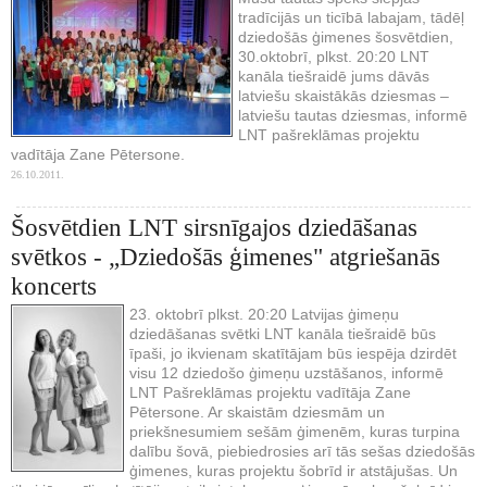
tradīcijās un ticībā labajam, tādēļ
dziedošās ģimenes šosvētdien,
30.oktobrī, plkst. 20:20 LNT
kanāla tiešraidē jums dāvās
latviešu skaistākās dziesmas –
latviešu tautas dziesmas, informē
LNT pašreklāmas projektu
vadītāja Zane Pētersone.
26.10.2011.
Šosvētdien LNT sirsnīgajos dziedāšanas
svētkos - „Dziedošās ģimenes" atgriešanās
koncerts
23. oktobrī plkst. 20:20 Latvijas ģimeņu
dziedāšanas svētki LNT kanāla tiešraidē būs
īpaši, jo ikvienam skatītājam būs iespēja dzirdēt
visu 12 dziedošo ģimeņu uzstāšanos, informē
LNT Pašreklāmas projektu vadītāja Zane
Pētersone. Ar skaistām dziesmām un
priekšnesumiem sešām ģimenēm, kuras turpina
dalību šovā, piebiedrosies arī tās sešas dziedošās
ģimenes, kuras projektu šobrīd ir atstājušas. Un