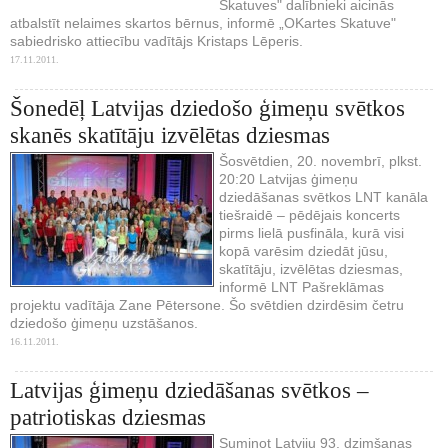
Skatuves" dalībnieki aicinās
atbalstīt nelaimes skartos bērnus, informē „OKartes Skatuve"
sabiedrisko attiecību vadītājs Kristaps Lēperis.
17.11.2011.
Šonedēļ Latvijas dziedošo ģimeņu svētkos
skanēs skatītāju izvēlētas dziesmas
Šosvētdien, 20. novembrī, plkst.
20:20 Latvijas ģimeņu
dziedāšanas svētkos LNT kanāla
tiešraidē – pēdējais koncerts
pirms lielā pusfināla, kurā visi
kopā varēsim dziedāt jūsu,
skatītāju, izvēlētas dziesmas,
informē LNT Pašreklāmas
projektu vadītāja Zane Pētersone. Šo svētdien dzirdēsim četru
dziedošo ģimeņu uzstāšanos.
16.11.2011.
Latvijas ģimeņu dziedāšanas svētkos –
patriotiskas dziesmas
Suminot Latviju 93. dzimšanas