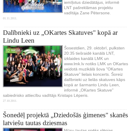
iemīļotus dziedātājus, informē
LNT pašreklāmas projektu
vadītāja Zane Pētersone.
01.11.2011.
Dalībnieki uz „OKartes Skatuves" kopā ar
Lindu Leen
Šosestdien, 29. oktobrī, pulksten
20:35 tiešraidē kanālā LNT,
izklaides kanālā LMK un
www.lmk.lv notiks LMK un OKartes
veidotā muzikālā šova "OKartes
Skatuve" lielais koncerts. Šoreiz
dalībnieki uz lielās skatuves kāps
kopā ar šarmanto Lindu Leen,
informē „OKartes Skatuve"
sabiedrisko attiecību vadītājs Kristaps Lēperis.
27.10.2011.
Šonedēļ projektā „Dziedošās ģimenes" skanēs
latviešu tautas dziesmas
Mūsu tautas spēks slēpjas