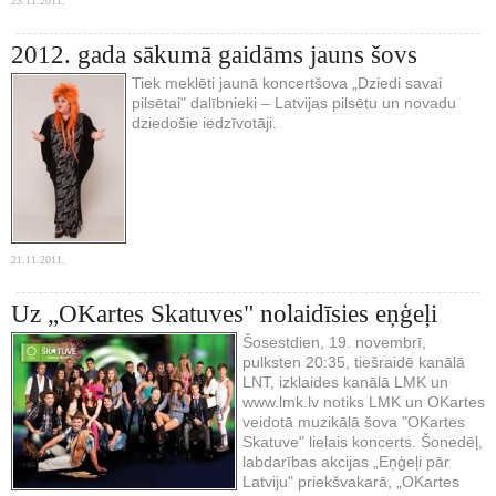
23.11.2011.
2012. gada sākumā gaidāms jauns šovs
Tiek meklēti jaunā koncertšova „Dziedi savai
pilsētai" dalībnieki – Latvijas pilsētu un novadu
dziedošie iedzīvotāji.
21.11.2011.
Uz „OKartes Skatuves" nolaidīsies eņģeļi
Šosestdien, 19. novembrī,
pulksten 20:35, tiešraidē kanālā
LNT, izklaides kanālā LMK un
www.lmk.lv notiks LMK un OKartes
veidotā muzikālā šova "OKartes
Skatuve" lielais koncerts. Šonedēļ,
labdarības akcijas „Eņģeļi pār
Latviju" priekšvakarā, „OKartes