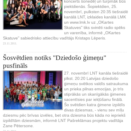
koncerts šonedēļ un turpmāk būs
piektdienās. Šopiektdien, 25.
novembrī, pulksten 20:35 tiešraidē
kanālā LNT, izklaides kanālā LMK
un www.lmk.lv uz „OKartes
Skatuves" tiks svinēti radio spēks
un varenība, informē „OKartes
Skatuve" sabiedrisko attiecību vadītājs Kristaps Lēperis.
23.11.2011.
Šosvētdien notiks "Dziedošo ģimeņu"
pusfināls
27. novembrī LNT kanāla tiešraidē
plkst. 20:20 Latvijas dziedošo
ģimeņu svētkos valdīs satraukuma
un prieka pilnas emocijas, jo trīs
stiprākās un skanīgākās ģimenes
sacentīsies par iekļūšanu finālā.
Šo svētdien katra ģimene izpildīs
divas dziesmas, - vienu sev mīļu
dziesmu pēc brīvas izvēles, bet otra dziesma būs kāda no iepriekš
izpildītām dziesmām, informē LNT Pašreklāmas projektu vadītāja
Zane Pētersone.