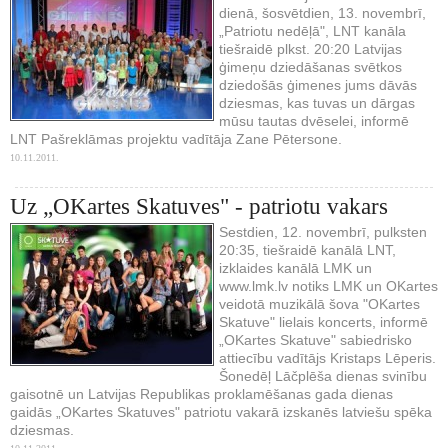
dienā, šosvētdien, 13. novembrī,
„Patriotu nedēļā", LNT kanāla
tiešraidē plkst. 20:20 Latvijas
ģimeņu dziedāšanas svētkos
dziedošās ģimenes jums dāvās
dziesmas, kas tuvas un dārgas
mūsu tautas dvēselei, informē
LNT Pašreklāmas projektu vadītāja Zane Pētersone.
10.11.2011.
Uz „OKartes Skatuves" - patriotu vakars
Sestdien, 12. novembrī, pulksten
20:35, tiešraidē kanālā LNT,
izklaides kanālā LMK un
www.lmk.lv notiks LMK un OKartes
veidotā muzikālā šova "OKartes
Skatuve" lielais koncerts, informē
„OKartes Skatuve" sabiedrisko
attiecību vadītājs Kristaps Lēperis.
Šonedēļ Lāčplēša dienas svinību
gaisotnē un Latvijas Republikas proklamēšanas gada dienas
gaidās „OKartes Skatuves" patriotu vakarā izskanēs latviešu spēka
dziesmas.