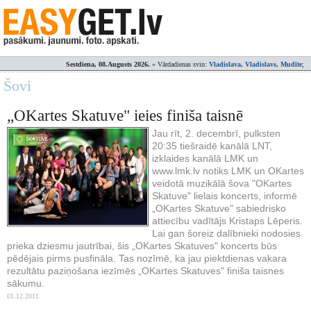
Sestdiena, 08.Augusts 2026.
» Vārdadienas svin:
Vladislava, Vladislavs, Mudīte
;
Šovi
„OKartes Skatuve" ieies finiša taisnē
Jau rīt, 2. decembrī, pulksten
20:35 tiešraidē kanālā LNT,
izklaides kanālā LMK un
www.lmk.lv notiks LMK un OKartes
veidotā muzikālā šova "OKartes
Skatuve" lielais koncerts, informē
„OKartes Skatuve" sabiedrisko
attiecību vadītājs Kristaps Lēperis.
Lai gan šoreiz dalībnieki nodosies
prieka dziesmu jautrībai, šis „OKartes Skatuves" koncerts būs
pēdējais pirms pusfināla. Tas nozīmē, ka jau piektdienas vakara
rezultātu paziņošana iezīmēs „OKartes Skatuves" finiša taisnes
sākumu.
01.12.2011.