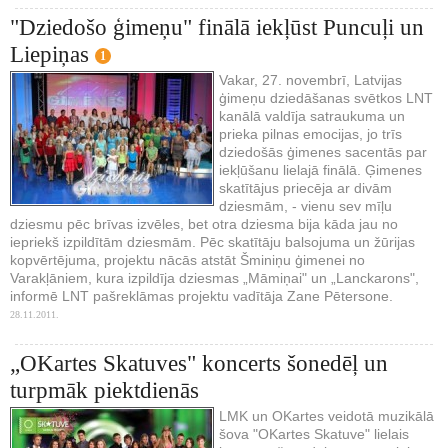
"Dziedošo ģimeņu" finālā iekļūst Puncuļi un
Liepiņas
1
Vakar, 27. novembrī, Latvijas
ģimeņu dziedāšanas svētkos LNT
kanālā valdīja satraukuma un
prieka pilnas emocijas, jo trīs
dziedošās ģimenes sacentās par
iekļūšanu lielajā finālā. Ģimenes
skatītājus priecēja ar divām
dziesmām, - vienu sev mīļu
dziesmu pēc brīvas izvēles, bet otra dziesma bija kāda jau no
iepriekš izpildītām dziesmām. Pēc skatītāju balsojuma un žūrijas
kopvērtējuma, projektu nācās atstāt Šminiņu ģimenei no
Varakļāniem, kura izpildīja dziesmas „Māmiņai" un „Lanckarons",
informē LNT pašreklāmas projektu vadītāja Zane Pētersone.
28.11.2011.
„OKartes Skatuves" koncerts šonedēļ un
turpmāk piektdienās
LMK un OKartes veidotā muzikālā
šova "OKartes Skatuve" lielais