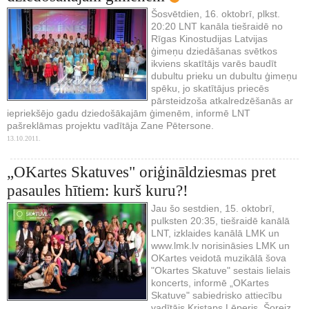
Šosvētdien, 16. oktobrī, plkst.
20:20 LNT kanāla tiešraidē no
Rīgas Kinostudijas Latvijas
ģimeņu dziedāšanas svētkos
ikviens skatītājs varēs baudīt
dubultu prieku un dubultu ģimeņu
spēku, jo skatītājus priecēs
pārsteidzoša atkalredzēšanās ar
iepriekšējo gadu dziedošākajām ģimenēm, informē LNT
pašreklāmas projektu vadītāja Zane Pētersone.
13.10.2011.
„OKartes Skatuves" oriģināldziesmas pret
pasaules hītiem: kurš kuru?!
Jau šo sestdien, 15. oktobrī,
pulksten 20:35, tiešraidē kanālā
LNT, izklaides kanālā LMK un
www.lmk.lv norisināsies LMK un
OKartes veidotā muzikālā šova
"Okartes Skatuve" sestais lielais
koncerts, informē „OKartes
Skatuve" sabiedrisko attiecību
vadītājs Kristaps Lēperis. Šoreiz