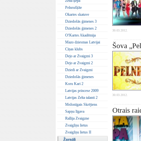
Zelta ķepa
Pelnrušķīte
Okartes skatuve
Dziedošās ģimenes 3
Dziedošās ģimenes 2
30.03.2012.
O!Kartes Akadēmija
Mazo dziesmas Latvijai
Šova „Pel
Cīņas klubs
Dejo ar Zvaigzni 3
Dejo ar Zvaigzni 2
Dziedi ar Zvaigzni
Dziedošās ģimenes
Koru Kari 2
Latvijas princese 2009
30.03.2012.
Latvijas Zelta talanti 2
Mežonīgais Skrējiens
Otrais ra
Sapņu līgava
Rallija Zvaigzne
Zvaigžņu lietus
Zvaigžņu lietus II
Žurnāli