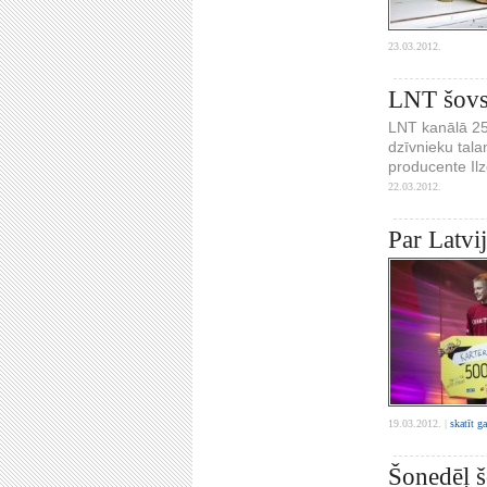
23.03.2012.
LNT šovs 
LNT kanālā 25.
dzīvnieku tala
producente Il
22.03.2012.
Par Latvij
19.03.2012. |
skatīt g
Šonedēļ š