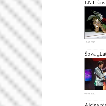
LNT šova 
16.03.2012.
Šova „Latv
09.03.2012.
Aicina pi