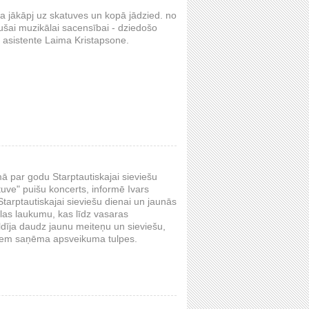
t ja jākāpj uz skatuves un kopā jādzied. no
jušai muzikālai sacensībai - dziedošo
 asistente Laima Kristapsone.
ā par godu Starptautiskajai sieviešu
tuve" puišu koncerts, informē Ivars
Starptautiskajai sieviešu dienai un jaunās
las laukumu, kas līdz vasaras
ldīja daudz jaunu meiteņu un sieviešu,
iem saņēma apsveikuma tulpes.