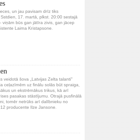
es
ieces, un jau pavisam drīz tiks
Sstdien, 17. martā, plkst. 20:00 sestajā
 – viņām būs gan jātīra zivis, gan jācep
sistente Laima Kristapsone.
ien
 veidotā šova „Latvijas Zelta talanti"
la ceļazīmēm uz finālu solās būt spraiga,
šākus un ekstrēmākus trikus, kā arī
ises pasakas stāstījumu. Otrajā pusfinālā
ni, tomēr netrūks arī dalībnieku no
012 producente Ilze Jansone.