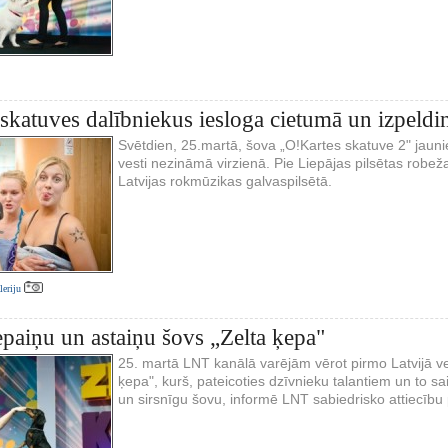
skatuves dalībniekus iesloga cietumā un izpeld
Svētdien, 25.martā, šova „O!Kartes skatuve 2" jaunie
vesti nezināmā virzienā. Pie Liepājas pilsētas robeža
Latvijas rokmūzikas galvaspilsētā.
aleriju
epaiņu un astaiņu šovs „Zelta ķepa"
25. martā LNT kanālā varējām vērot pirmo Latvijā v
ķepa", kurš, pateicoties dzīvnieku talantiem un to sa
un sirsnīgu šovu, informē LNT sabiedrisko attiecību