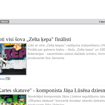
Cetur
i visi šova „Zelta ķepa" finālisti
Līdz ar otrā „Zelta ķepas" raidījuma izskanēšanu LNT ē
Finālā par galveno balvu – titulu „Zelta ķepa" un 100
federācijas - sacentīsies astoņi dažādu izmēru, for
producente Ilze Jansone.
aleriju
rtes skatuve" - komponista Jāņa Lūsēna dzies
Novērtējot komponista Jāņa Lūsēna ieguldījumu lat
„OKartes skatuve" koncertā šovakar skanēs dziesma
producents Niks Volmārs.