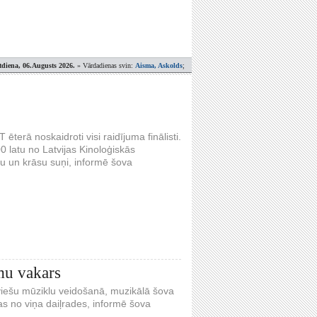
tdiena, 06.Augusts 2026.
» Vārdadienas svin:
Aisma, Askolds
;
terā noskaidroti visi raidījuma finālisti.
0 latu no Latvijas Kinoloģiskās
mu un krāsu suņi, informē šova
mu vakars
viešu mūziklu veidošanā, muzikālā šova
s no viņa daiļrades, informē šova