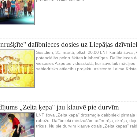
nrušķīte" dalībnieces dosies uz Liepājas dzīvni
Sestdien, 31. martā, plkst. 20:00 LNT kanālā šova „P
potenciālās pelnrušķītes ir labestīgas. Dalībnieces 
viesosies Aizputes vidusskolā, kur savulaik mācījie
sabiedrisko attiecību projektu asistente Laima Krist
idījums „Zelta ķepa" jau klauvē pie durvīm
LNT šova „Zelta ķepa" drosmīgie dalībnieki pirmajā r
robežu. Dalībnieki mirdzošām acīm rēja, skrēja, dej
trikus. Nu pie durvīm klauvē otrais „Zelta ķepas" rai