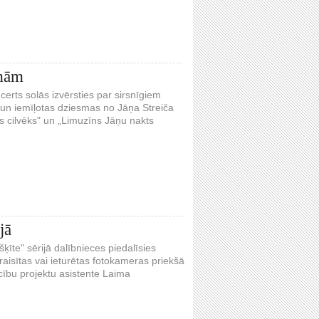
lmām
erts solās izvērsties par sirsnīgiem
un iemīļotas dziesmas no Jāņa Streiča
s cilvēks" un „Limuzīns Jāņu nakts
jā
ķīte" sērijā dalībnieces piedalīsies
atraisītas vai ieturētas fotokameras priekšā
cību projektu asistente Laima