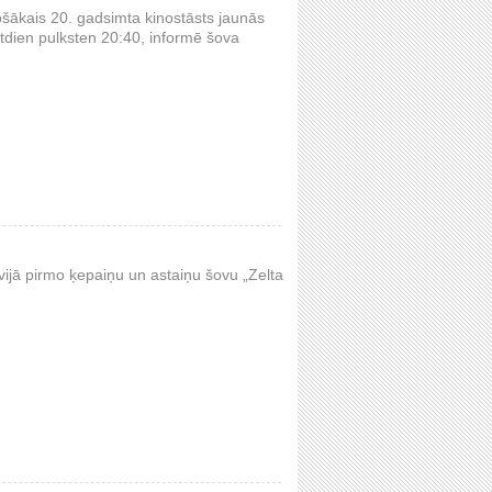
ošākais 20. gadsimta kinostāsts jaunās
tdien pulksten 20:40, informē šova
vijā pirmo ķepaiņu un astaiņu šovu „Zelta