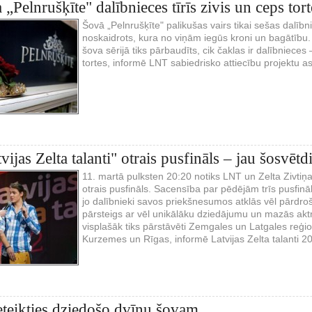
„Pelnrušķīte" dalībnieces tīrīs zivis un ceps tort
Šovā „Pelnrušķīte" palikušas vairs tikai sešas dalībn
noskaidrots, kura no viņām iegūs kroni un bagātību. 
šova sērijā tiks pārbaudīts, cik čaklas ir dalībnieces
tortes, informē LNT sabiedrisko attiecību projektu a
ijas Zelta talanti" otrais pusfināls – jau šosvētd
11. martā pulksten 20:20 notiks LNT un Zelta Zivtiņas
otrais pusfināls. Sacensība par pēdējām trīs pusfinā
jo dalībnieki savos priekšnesumos atklās vēl pārdro
pārsteigs ar vēl unikālāku dziedājumu un mazās aktr
visplašāk tiks pārstāvēti Zemgales un Latgales reģio
Kurzemes un Rīgas, informē Latvijas Zelta talanti 2
eteikties dziedošo dvīņu šovam