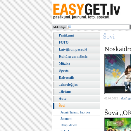
Meklētājs:
Šovi
Pasākumi
FOTO
Noskaidrot
Latvijā un pasaulē
Kultūra un māksla
Mūzika
Sports
Dzīvesstils
Tehnoloģijas
Tūrisms
Auto
02.04.2012. |
skatīt g
Šovi
Šovā „OKa
Jaunā Talantu fabrika
Jaunumi
Dvīņi dzied