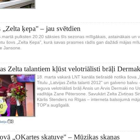
„Zelta ķepa" – jau svētdien
martā pulksten 20:20 sāksies šīs sezonas mīlīgākais, astainākais un v
ntu šovs „Zelta Ķepa", kurā savas prasmes rādīs gan dažādi mājas mīluļ
ze Jansone.
as Zelta talantiem kļūst velotriālisti brāļi Dermak
18. marta vakarā LNT kanāla tiešraidē notika šova „Lat
Titulu „Latvijas Zelta talanti 2012" un galveno balvu 
ieguva velotriālisti brāļi Ansis un Arvis Dermaki n
vadītāja Zane Pētersone. Savukārt Zelta Zivtiņas Simp
Kārlis Stenders no Rīgas – interneta balsojumā mājas 
TOP'a augšgalā.
aleriju
ovā „OKartes skatuve" – Mūzikas skaņas