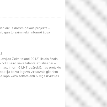
ienlaikus drosmīgākais projekts –
i, gan to saimnieki, informē šova
i
vijas Zelta talanti 2012" lielais fināls.
– 5000 eiro sava talanta attīstīšanai –
o Usmas, informē LNT pašreklāmas projektu
ātiju balvu ieguva virtuozais ģitārists
lapā www.zeltatalanti.lv viņš izvirzījās