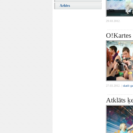
Arhīvs
29.03.2012.
O!Kartes 
27.03.2012. |
skatīt g
Atklāts ķ