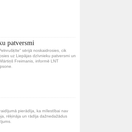
eku patversmi
elnrušķīte" sērijā noskaidrosies, cik
dosies uz Liepājas dzīvnieku patversmi un
s Mārtiņš Freimanis, informē LNT
apsone.
aidījumā pierādīja, ka mīlestībai nav
oja, rēķināja un rādīja dažnedažādus
dījums.