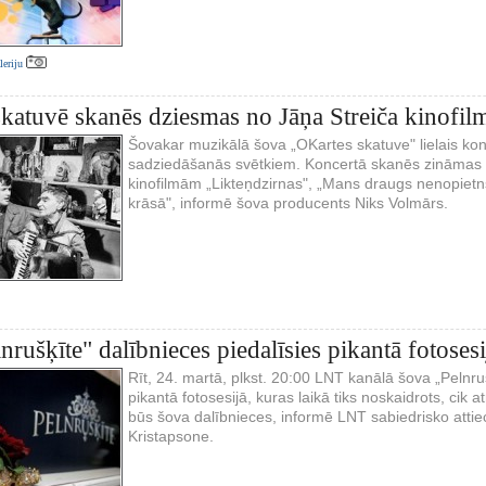
aleriju
katuvē skanēs dziesmas no Jāņa Streiča kinofi
Šovakar muzikālā šova „OKartes skatuve" lielais konc
sadziedāšanās svētkiem. Koncertā skanēs zināmas 
kinofilmām „Likteņdzirnas", „Mans draugs nenopietn
krāsā", informē šova producents Niks Volmārs.
rušķīte" dalībnieces piedalīsies pikantā fotosesi
Rīt, 24. martā, plkst. 20:00 LNT kanālā šova „Pelnruš
pikantā fotosesijā, kuras laikā tiks noskaidrots, cik 
būs šova dalībnieces, informē LNT sabiedrisko attie
Kristapsone.