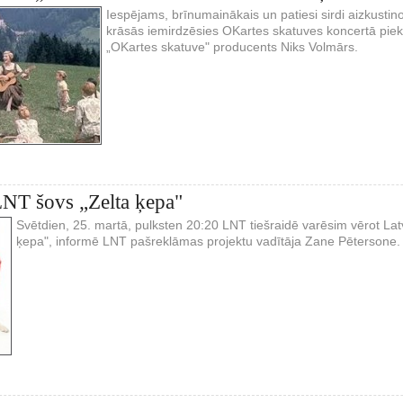
Iespējams, brīnumainākais un patiesi sirdi aizkustin
krāsās iemirdzēsies OKartes skatuves koncertā piek
„OKartes skatuve" producents Niks Volmārs.
LNT šovs „Zelta ķepa"
Svētdien, 25. martā, pulksten 20:20 LNT tiešraidē varēsim vērot Lat
ķepa", informē LNT pašreklāmas projektu vadītāja Zane Pētersone.