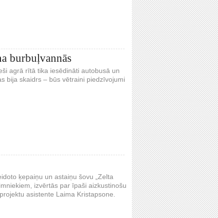
ina burbuļvannās
ši agrā rītā tika iesēdināti autobusā un
s bija skaidrs – būs vētraini piedzīvojumi
eidoto ķepaiņu un astaiņu šovu „Zelta
imniekiem, izvērtās par īpaši aizkustinošu
 projektu asistente Laima Kristapsone.