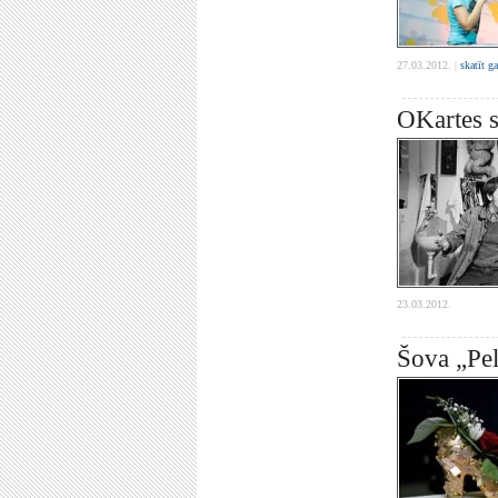
27.03.2012. |
skatīt g
OKartes s
23.03.2012.
Šova „Peln