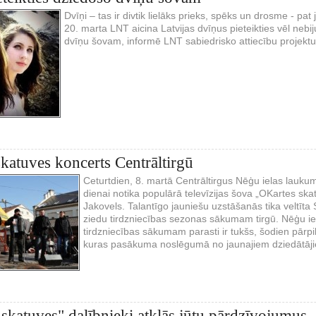
Dvīņi – tas ir divtik lielāks prieks, spēks un drosme - pa
20. marta LNT aicina Latvijas dvīņus pieteikties vēl nebi
dvīņu šovam, informē LNT sabiedrisko attiecību projektu
katuves koncerts Centrāltirgū
Ceturtdien, 8. martā Centrāltirgus Nēģu ielas laukum
dienai notika populārā televīzijas šova „OKartes ska
Jakovels. Talantīgo jauniešu uzstāšanās tika veltīta 
ziedu tirdzniecības sezonas sākumam tirgū. Nēģu ie
tirdzniecības sākumam parasti ir tukšs, šodien pārpi
kuras pasākuma noslēgumā no jaunajiem dziedātāj
skatuves" dalībnieki atklās jūtu pārdzīvojumus