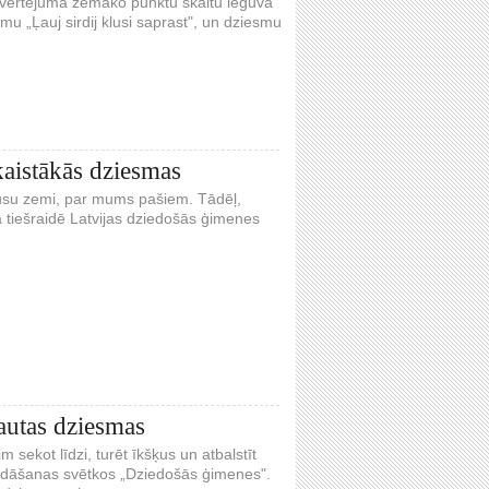
opvērtējuma zemāko punktu skaitu ieguva
u „Ļauj sirdij klusi saprast", un dziesmu
aistākās dziesmas
 mūsu zemi, par mums pašiem. Tādēļ,
a tiešraidē Latvijas dziedošās ģimenes
autas dziesmas
 sekot līdzi, turēt īkšķus un atbalstīt
ziedāšanas svētkos „Dziedošās ģimenes".