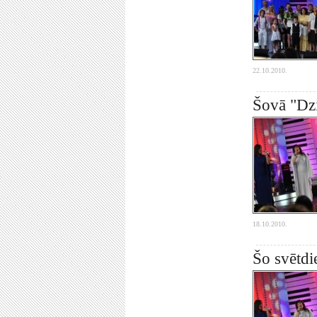
22.10.2010.
Šovā "Dzi
18.10.2010.
Šo svētdi