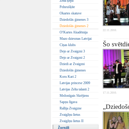
Zelta ķepa
Pelnrušķīte
Okartes skatuve
Dziedošās ģimenes 3
Dziedošās ģimenes 2
22.11.2010.
O!Kartes Akadēmija
Mazo dziesmas Latvijai
Šo svētdi
Cīņas klubs
Dejo ar Zvaigzni 3
Dejo ar Zvaigzni 2
Dziedi ar Zvaigzni
Dziedošās ģimenes
Koru Kari 2
Latvijas princese 2009
Latvijas Zelta talanti 2
17.11.2010.
Mežonīgais Skrējiens
Sapņu līgava
„Dziedošo
Rallija Zvaigzne
Zvaigžņu lietus
Zvaigžņu lietus II
Žurnāli