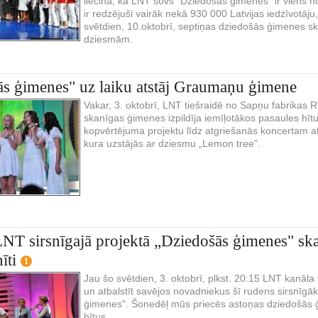
liecina, ka LNT šovs "Dziedošās ģimenes" ir viens n
ir redzējuši vairāk nekā 930 000 Latvijas iedzīvotāj
svētdien, 10.oktobrī, septiņas dziedošās ģimenes ska
dziesmām.
s ģimenes" uz laiku atstāj Graumaņu ģimene
Vakar, 3. oktobrī, LNT tiešraidē no Sapņu fabrikas R
skanīgas ģimenes izpildīja iemīļotākos pasaules hītu
kopvērtējuma projektu līdz atgriešanās koncertam 
kura uzstājās ar dziesmu „Lemon tree".
NT sirsnīgajā projektā „Dziedošās ģimenes" sk
īti
1
Jau šo svētdien, 3. oktobrī, plkst. 20:15 LNT kanāla t
un atbalstīt savējos novadniekus šī rudens sirsnīg
ģimenes". Šonedēļ mūs priecēs astoņas dziedošās ģ
hītus.