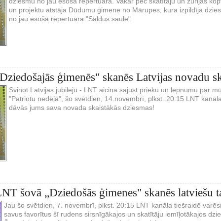
dziesmu no jau esošā repertuāra. Vakar pēc skatītāju un žūrijas k
un projektu atstāja Dūdumu ģimene no Mārupes, kura izpildīja dziesm
no jau esošā repertuāra "Saldus saule".
Dziedošajās ģimenēs" skanēs Latvijas novadu sk
Svinot Latvijas jubileju - LNT aicina sajust prieku un lepnumu par
"Patriotu nedēļā", šo svētdien, 14.novembrī, plkst. 20:15 LNT kanāl
dāvās jums sava novada skaistākās dziesmas!
NT šovā „Dziedošās ģimenes" skanēs latviešu t
Jau šo svētdien, 7. novembrī, plkst. 20:15 LNT kanāla tiešraidē varēsim
savus favorītus šī rudens sirsnīgākajos un skatītāju iemīļotākajos d