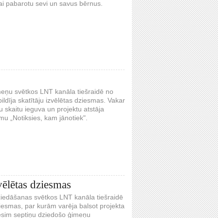
lai pabarotu sevi un savus bērnus.
imeņu svētkos LNT kanāla tiešraidē no
ldīja skatītāju izvēlētas dziesmas. Vakar
 skaitu ieguva un projektu atstāja
u „Notiksies, kam jānotiek".
vēlētas dziesmas
dziedāšanas svētkos LNT kanāla tiešraidē
ziesmas, par kurām varēja balsot projekta
ēsim septiņu dziedošo ģimeņu