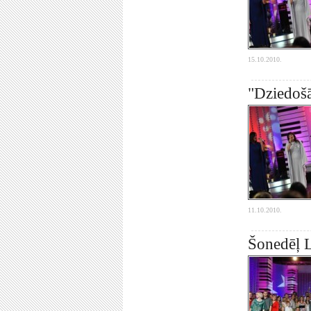
15.10.2010.
"Dziedošā
11.10.2010.
Šonedēļ L