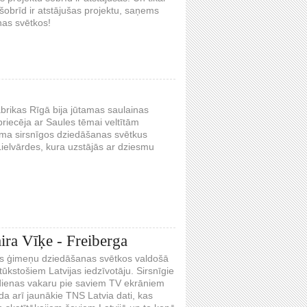
 šobrīd ir atstājušas projektu, saņems
nas svētkos!
abrikas Rīgā bija jūtamas saulainas
riecēja ar Saules tēmai veltītām
uma sirsnīgos dziedāšanas svētkus
ielvārdes, kura uzstājās ar dziesmu
ira Vīķe - Freiberga
ijas ģimeņu dziedāšanas svētkos valdošā
 tūkstošiem Latvijas iedzīvotāju. Sirsnīgie
dienas vakaru pie saviem TV ekrāniem
āda arī jaunākie TNS Latvia dati, kas