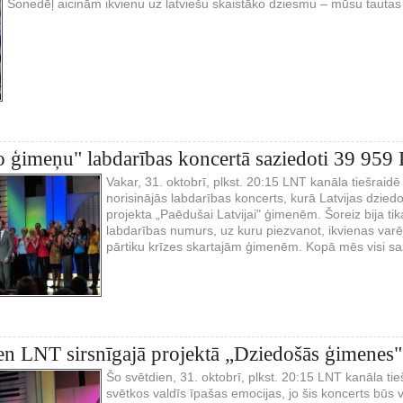
Šonedēļ aicinām ikvienu uz latviešu skaistāko dziesmu – mūsu tautas
 ģimeņu" labdarības koncertā saziedoti 39 959 
Vakar, 31. oktobrī, plkst. 20:15 LNT kanāla tiešraid
norisinājās labdarības koncerts, kurā Latvijas dzie
projekta „Paēdušai Latvijai" ģimenēm. Šoreiz bija ti
labdarības numurs, uz kuru piezvanot, ikvienas varēj
pārtiku krīzes skartajām ģimenēm. Kopā mēs visi s
en LNT sirsnīgajā projektā „Dziedošās ģimenes"
Šo svētdien, 31. oktobrī, plkst. 20:15 LNT kanāla t
svētkos valdīs īpašas emocijas, jo šis koncerts būs ve