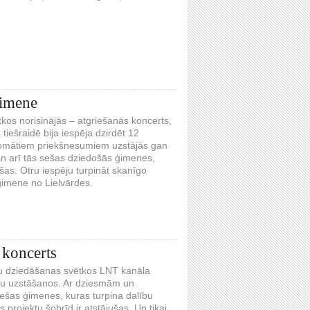
ģimene
tkos norisinājās – atgriešanās koncerts,
iešraidē bija iespēja dzirdēt 12
omātiem priekšnesumiem uzstājās gan
an arī tās sešas dziedošās ģimenes,
šas. Otru iespēju turpināt skanīgo
ģimene no Lielvārdes.
 koncerts
eņu dziedāšanas svētkos LNT kanāla
eņu uzstāšanos. Ar dziesmām un
ešas ģimenes, kuras turpina dalību
projektu šobrīd ir atstājušas. Un tikai