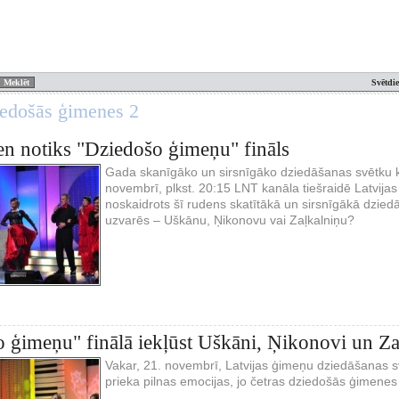
Svētdi
iedošās ģimenes 2
en notiks "Dziedošo ģimeņu" fināls
Gada skanīgāko un sirsnīgāko dziedāšanas svētku kul
novembrī, plkst. 20:15 LNT kanāla tiešraidē Latvija
noskaidrots šī rudens skatītākā un sirsnīgākā dzie
uzvarēs – Uškānu, Ņikonovu vai Zaļkalniņu?
 ģimeņu" finālā iekļūst Uškāni, Ņikonovi un Za
Vakar, 21. novembrī, Latvijas ģimeņu dziedāšanas 
prieka pilnas emocijas, jo četras dziedošās ģimenes s