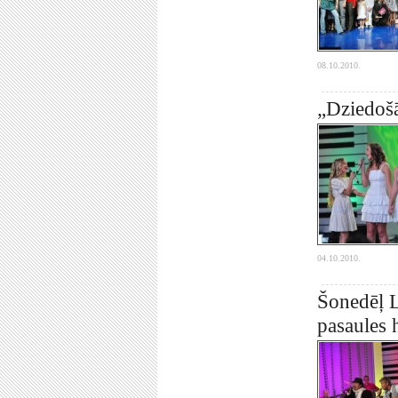
08.10.2010.
„Dziedošā
04.10.2010.
Šonedēļ L
pasaules h