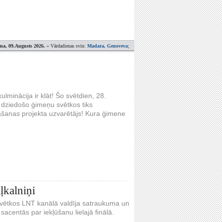
ena, 09.Augusts 2026.
» Vārdadienas svin:
Madara, Genoveva
;
minācija ir klāt! Šo svētdien, 28.
s dziedošo ģimeņu svētkos tiks
dāšanas projekta uzvarētājs! Kura ģimene
ļkalniņi
svētkos LNT kanālā valdīja satraukuma un
acentās par iekļūšanu lielajā finālā.