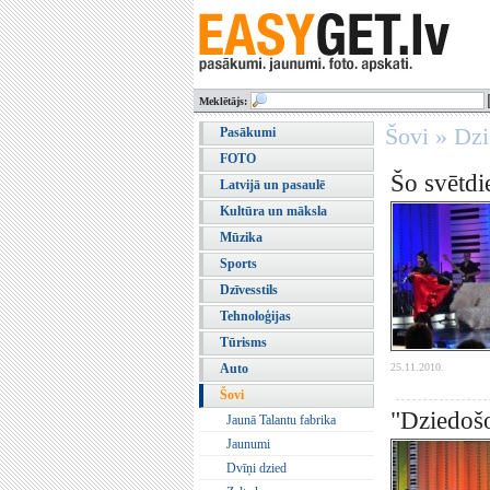
Meklētājs:
Šovi » Dz
Pasākumi
FOTO
Šo svētdi
Latvijā un pasaulē
Kultūra un māksla
Mūzika
Sports
Dzīvesstils
Tehnoloģijas
Tūrisms
25.11.2010.
Auto
Šovi
"Dziedošo
Jaunā Talantu fabrika
Jaunumi
Dvīņi dzied