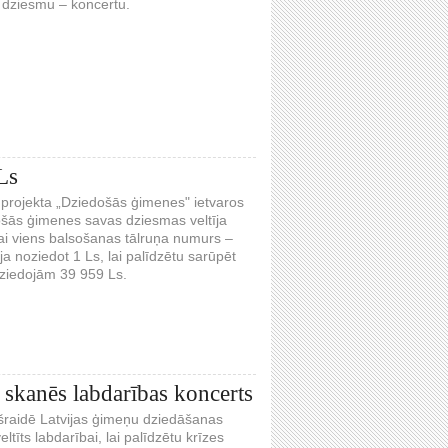
 dziesmu – koncertu.
Ls
ē projekta „Dziedošās ģimenes" ietvaros
došās ģimenes savas dziesmas veltīja
kai viens balsošanas tālruņa numurs –
a noziedot 1 Ls, lai palīdzētu sarūpēt
aziedojām 39 959 Ls.
 skanēs labdarības koncerts
iešraidē Latvijas ģimeņu dziedāšanas
ltīts labdarībai, lai palīdzētu krīzes